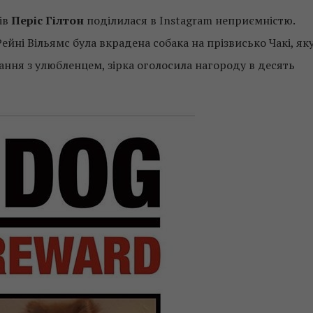
ів
Періс Гілтон
поділилася в Instagram неприємністю.
Рейні Вільямс була вкрадена собака на прізвисько Чакі, як
вання з улюбленцем, зірка оголосила нагороду в десять