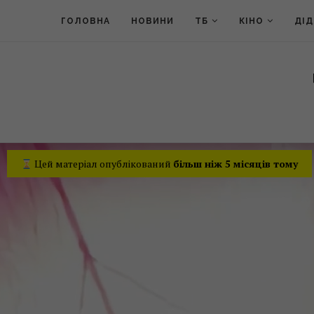
ГОЛОВНА
НОВИНИ
ТБ
КІНО
ДІ
Цей матеріал опублікований
більш ніж 5 місяців тому