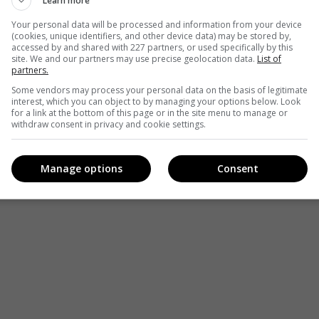
Learn more
одруги Періс в Беверлі-Хіллз.
Your personal data will be processed and information from your device
(cookies, unique identifiers, and other device data) may be stored by,
accessed by and shared with 227 partners, or used specifically by this
site. We and our partners may use precise geolocation data.
List of
partners.
Some vendors may process your personal data on the basis of legitimate
interest, which you can object to by managing your options below. Look
for a link at the bottom of this page or in the site menu to manage or
withdraw consent in privacy and cookie settings.
Manage options
Consent