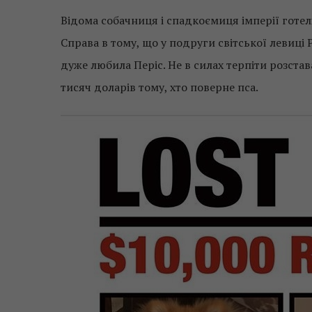
Відома собачниця і спадкоємиця імперії готел
Справа в тому, що у подруги світської левиці 
дуже любила Періс. Не в силах терпіти розста
тисяч доларів тому, хто поверне пса.