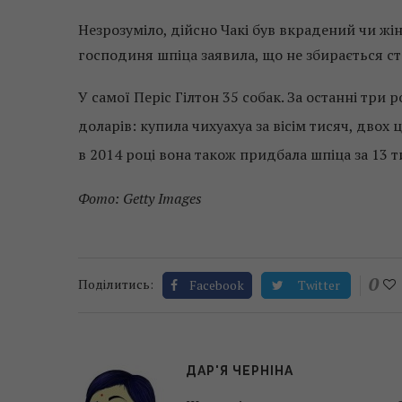
Незрозуміло, дійсно Чакі був вкрадений чи жі
господиня шпіца заявила, що не збирається ст
У самої Періс Гілтон 35 собак. За останні три
доларів: купила чихуахуа за вісім тисяч, двох
в 2014 році вона також придбала шпіца за 13 т
Фото: Getty Images
0
Поділитись:
Facebook
Twitter
ДАР'Я ЧЕРНІНА