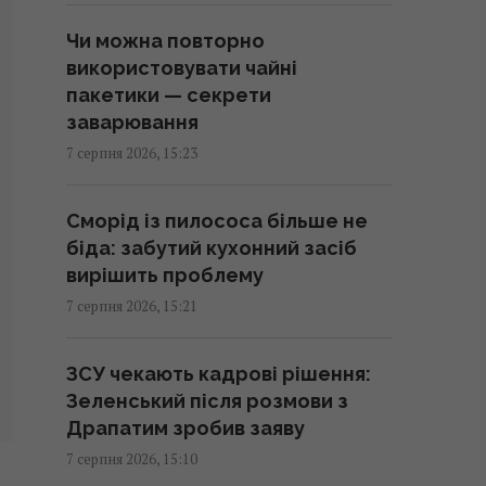
Чи можна повторно
У 1984 році Британія навмисно
використовувати чайні
врізала поїзд у ядерний
пакетики — секрети
контейнер: навіщо це зробили
заварювання
15:22 п'ятниця, 07 серпня 2026
7 серпня 2026, 15:23
Android 17 стане останнім
Сморід із пилососа більше не
оновленням для цих Samsung –
біда: забутий кухонний засіб
серед них може бути ваш
вирішить проблему
15:19 п'ятниця, 07 серпня 2026
7 серпня 2026, 15:21
Навроцький заявив про
ЗСУ чекають кадрові рішення:
підтримку української армії, але
Зеленський після розмови з
згадав про "прапори Бандери"
Драпатим зробив заяву
15:08 п'ятниця, 07 серпня 2026
7 серпня 2026, 15:10