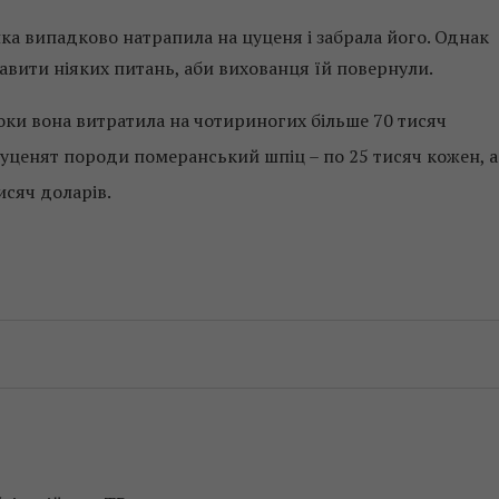
нка випадково натрапила на цуценя і забрала його. Однак
авити ніяких питань, аби вихованця їй повернули.
 роки вона витратила на чотириногих більше 70 тисяч
 цуценят породи померанський шпіц – по 25 тисяч кожен, а
исяч доларів.