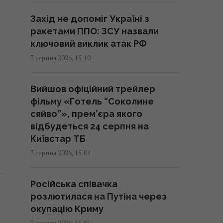
Чоловік відомої української
Захід не допоміг Україні з
акторки пішов з життя
ракетами ППО: ЗСУ назвали
15:00 п'ятниця, 07 серпня 2026
ключовий виклик атак РФ
7 серпня 2026, 15:10
ШІ не здатний перевершити
людину і саме цим є
Вийшов офіційний трейлер
небезпечним, – вчений
фільму «Готель “Соколине
14:56 п'ятниця, 07 серпня 2026
сяйво”», прем’єра якого
відбудеться 24 серпня на
Київстар ТБ
Під льодом Антарктиди
7 серпня 2026, 15:04
знайшли залишки "моря", яке
зникло десятки тисяч років
тому
Російська співачка
14:46 п'ятниця, 07 серпня 2026
розлютилася на Путіна через
окупацію Криму
7 серпня 2026, 15:01