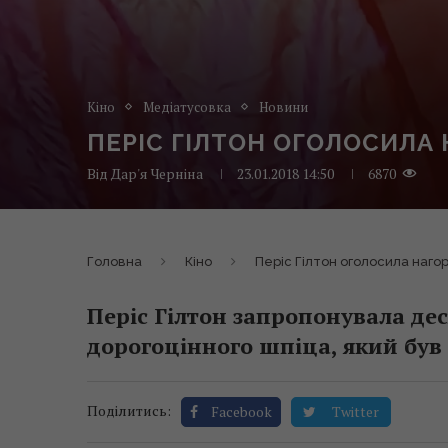
Кіно
Медіатусовка
Новини
ПЕРІС ГІЛТОН ОГОЛОСИЛА
Від
Дар'я Черніна
23.01.2018 14:50
6870
Головна
Кіно
Періс Гілтон оголосила наго
Періс Гілтон запропонувала дес
дорогоцінного шпіца, який був 
Поділитись:
Facebook
Twitter