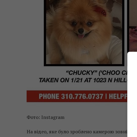
Фото: Instagram
На відео, яке було зроблено камерою зовнішнь