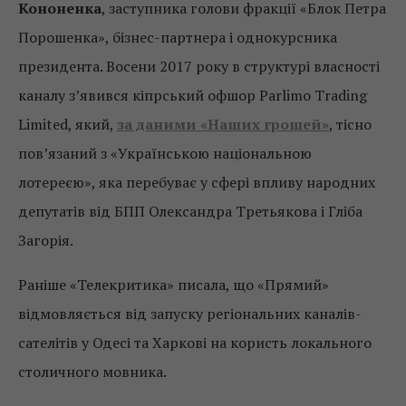
Кононенка
, заступника голови фракції «Блок Петра
Порошенка», бізнес-партнера і однокурсника
президента. Восени 2017 року в структурі власності
каналу з’явився кіпрський офшор Parlimo Trading
Limited, який,
за даними «Наших грошей»
, тісно
пов’язаний з «Українською національною
лотереєю», яка перебуває у сфері впливу народних
депутатів від БПП Олександра Третьякова і Гліба
Загорія.
Раніше «Телекритика» писала, що «Прямий»
відмовляється від запуску регіональних каналів-
сателітів у Одесі та Харкові на користь локального
столичного мовника.