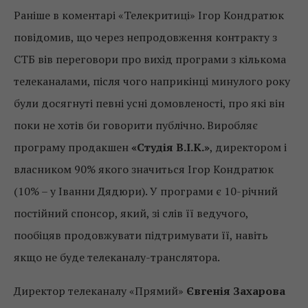
Раніше в коментарі «Телекритиці» Ігор Кондратюк
повідомив, що через непродовження контракту з
СТБ вів переговори про вихід програми з кількома
телеканалами, після чого наприкінці минулого року
були досягнуті певні усні домовленості, про які він
поки не хотів би говорити публічно. Виробляє
програму продакшен
«Студія В.І.К.»
, директором і
власником 90% якого значиться Ігор Кондратюк
(10% – у Іванни Дядюри). У програми є 10-річний
постійний спонсор, який, зі слів її ведучого,
пообіцяв продовжувати підтримувати її, навіть
якщо не буде телеканалу-транслятора.
Директор телеканалу «Прямий»
Євгенія Захарова