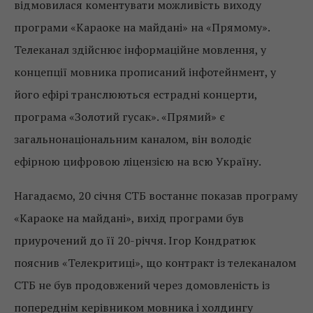
відмовилася коментувати можливість виходу
програми «Караоке на майдані» на «Прямому».
Телеканал здійснює інформаційне мовлення, у
концепції мовника прописаний інфотейнмент, у
його ефірі транслюються естрадні концерти,
програма «Золотий гусак». «Прямий» є
загальнонаціональним каналом, він володіє
ефірною цифровою ліцензією на всю Україну.
Нагадаємо, 20 січня СТБ востаннє показав програму
«Караоке на майдані», вихід програми був
приурочений до її 20-річчя. Ігор Кондратюк
пояснив «Телекритиці», що контракт із телеканалом
СТБ не був продовжений через домовленість із
попереднім керівником мовника і холдингу