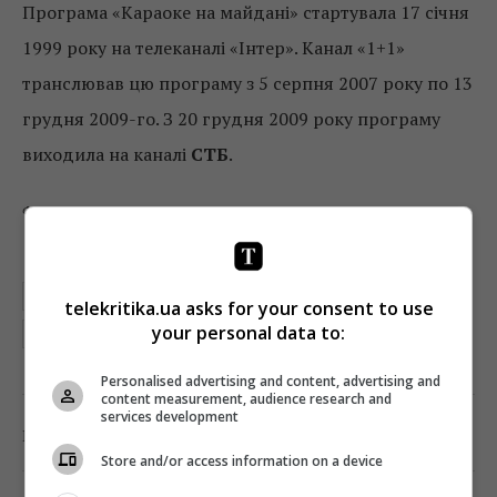
Програма «Караоке на майдані» стартувала 17 січня
1999 року на телеканалі «Інтер». Канал «1+1»
транслював цю програму з 5 серпня 2007 року по 13
грудня 2009-го. З 20 грудня 2009 року програму
виходила на каналі
СТБ
.
Фото: Master Management
КАРАОКЕ НА МАЙДАНЕ
КОНДРАТЮК
КОНОНЕНКО
telekritika.ua asks for your consent to use
your personal data to:
ПРЯМОЙ
СТБ
Personalised advertising and content, advertising and
content measurement, audience research and
services development
0
Поділитись:
Facebook
Twitter
Store and/or access information on a device