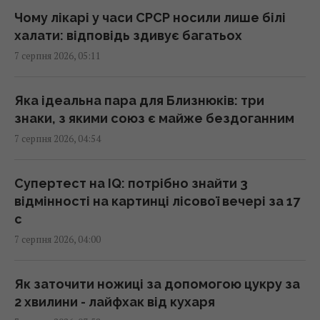
Чому лікарі у часи СРСР носили лише білі
халати: відповідь здивує багатьох
214 мільйонів років тому астероїд залишив
7 серпня 2026, 05:11
у Канаді "око", видиме з космосу
04:31 п'ятниця, 07 серпня 2026
Яка ідеальна пара для Близнюків: три
знаки, з якими союз є майже бездоганним
У чому полягає користь волоських горіхів
7 серпня 2026, 04:54
для серця, мозку та зміцнення імунітету
03:28 п'ятниця, 07 серпня 2026
Супертест на IQ: потрібно знайти 3
відмінності на картинці лісової вечері за 17
В Генштабі ЗСУ повідомили, на яку суму
с
країни НАТО виділять Україні військової
7 серпня 2026, 04:00
допомоги
02:52 п'ятниця, 07 серпня 2026
Як заточити ножиці за допомогою цукру за
2 хвилини - лайфхак від кухаря
Кинджал Тутанхамона виявився викуваним