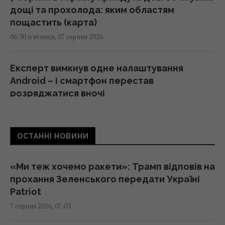
дощі та прохолода: яким областям
пощастить (карта)
06:30 п'ятниця, 07 серпня 2026
Експерт вимкнув одне налаштування
Android – і смартфон перестав
розряджатися вночі
05:30 п'ятниця, 07 серпня 2026
ОСТАННІ НОВИНИ
Червневий оптимізм українців вивітрився,
перелому у війні нема, - німецький оглядач
05:25 п'ятниця, 07 серпня 2026
«Ми теж хочемо ракети»: Трамп відповів на
прохання Зеленського передати Україні
Patriot
Удари Росії по кораблях у Чорному морі: у
7 серпня 2026, 07:03
FP розкрили наслідки
04:37 п'ятниця, 07 серпня 2026