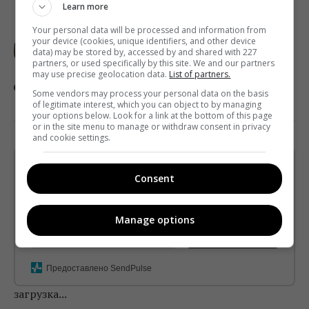
Learn more
ПАВЛО МАНДРИК
Your personal data will be processed and information from
your device (cookies, unique identifiers, and other device
data) may be stored by, accessed by and shared with 227
Pay TV, регуляція, рекламний ринок
partners, or used specifically by this site. We and our partners
may use precise geolocation data.
List of partners.
Some vendors may process your personal data on the basis
of legitimate interest, which you can object to by managing
your options below. Look for a link at the bottom of this page
or in the site menu to manage or withdraw consent in privacy
and cookie settings.
Щотижневий лист з найцікавішим.
Consent
Пишемо з любов'ю
!
Підпишіться ще раз, якщо не отримуєте від нас листи
Manage options
*
Підписатись→
Предоставлено SendPulse
загрузка...