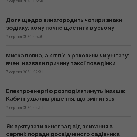
7 серпня 2026, 03:58
із позаземного металу, - археологи
02:26 п'ятниця, 07 серпня 2026
Доля щедро винагородить чотири знаки
зодіаку: кому почне щастити в усьому
США запровадили нові санкції проти Куби
7 серпня 2026, 03:30
за співпрацю з Китаєм та РФ, - Bloomberg
02:05 п'ятниця, 07 серпня 2026
Миска повна, а кіт п’є з раковини чи унітазу:
вчені назвали причину такої поведінки
Як вибратися з багнюки на автомобілі:
7 серпня 2026, 02:21
названо простий предмет у салоні, що
може допомогти
01:23 п'ятниця, 07 серпня 2026
Електроенергію розподілятимуть інакше:
Кабмін ухвалив рішення, що зміниться
7 серпня 2026, 02:11
"Достатньо, щоб вижити, а не перемогти":
ексчиновниця НАТО про надання ракет
Україні
Як врятувати виноград від всихання в
01:19 п'ятниця, 07 серпня 2026
серпні: поради досвідченого садівника