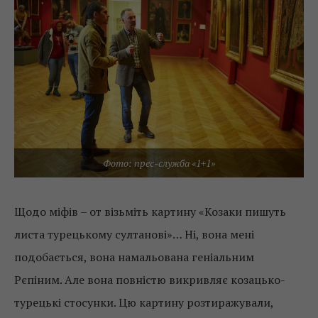
Фото: прес-служба «1+1»
Щодо міфів – от візьміть картину «Козаки пишуть
листа турецькому султанові»… Ні, вона мені
подобається, вона намальована геніальним
Рєпіним. Але вона повністю викривляє козацько-
турецькі стосунки. Цю картину розтиражували,