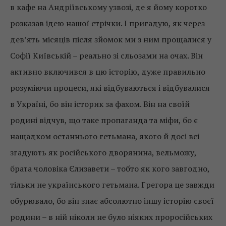
в кафе на Андріївському узвозі, де я йому коротко
розказав ідею нашої стрічки. І пригадую, як через
дев’ять місяців після зйомок ми з ним прощалися у
Софії Київській – реально зі сльозами на очах. Він
активно включився в цю історію, дуже правильно
розуміючи процеси, які відбуваються і відбувалися
в Україні, бо він історик за фахом. Він на своїй
родині відчув, що таке пропаганда та міфи, бо є
нащадком останнього гетьмана, якого й досі всі
згадують як російського дворянина, вельможу,
брата чоловіка Єлизавети – тобто як кого завгодно,
тільки не українського гетьмана. Грегора це завжди
обурювало, бо він знає абсолютно іншу історію своєї
родини – в ній ніколи не було ніяких проросійських