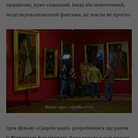
працюємо, дуже складний. Іноді він монотонний,
іноді перевантажений фактами, це зовсім не просто.
Фото: прес-служба «1+1»
Ідея фільму «Скарби нації» розроблялася ще разом
із
Вікторією Барановою
. Вона вклала в цей проект