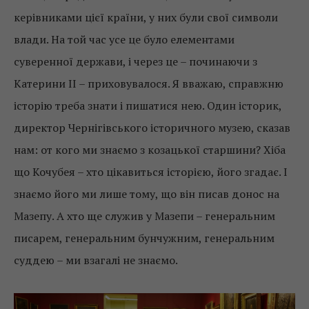
керівниками цієї країни, у них були свої символи
влади. На той час усе це було елементами
суверенної держави, і через це – починаючи з
Катерини ІІ – приховувалося. Я вважаю, справжню
історію треба знати і пишатися нею. Один історик,
директор Чернігівського історичного музею, сказав
нам: от кого ми знаємо з козацької старшини? Хіба
що Кочубея – хто цікавиться історією, його згадає. І
знаємо його ми лише тому, що він писав донос на
Мазепу. А хто ще служив у Мазепи – генеральним
писарем, генеральним бунчужним, генеральним
суддею – ми взагалі не знаємо.