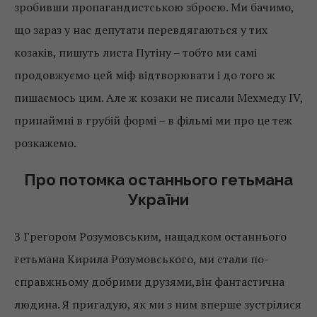
зробивши пропагандистською зброєю. Ми бачимо,
що зараз у нас депутати перевдягаються у тих
козаків, пишуть листа Путіну – тобто ми самі
продовжуємо цей міф відтворювати і до того ж
пишаємось цим. Але ж козаки не писали Мехмеду IV,
принаймні в грубій формі – в фільмі ми про це теж
розкажемо.
Про потомка останнього гетьмана
України
З Грегором Розумовським, нащадком останнього
гетьмана Кирила Розумовського, ми стали по-
справжньому добрими друзями,він фантастична
людина. Я пригадую, як ми з ним вперше зустрілися