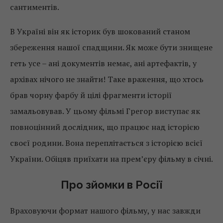
сантиментів.
В Україні він як історик був шокований станом
збереження нашої спадщини. Як може бути знищене
геть усе – ані документів немає, ані артефактів, у
архівах нічого не знайти! Таке враження, що хтось
брав чорну фарбу й цілі фрагменти історії
замальовував. У цьому фільмі Грегор виступає як
повноцінний дослідник, що працює над історією
своєї родини. Вона переплітається з історією всієї
України. Обіцяв приїхати на прем’єру фільму в січні.
Про зйомки в Росії
Враховуючи формат нашого фільму, у нас завжди