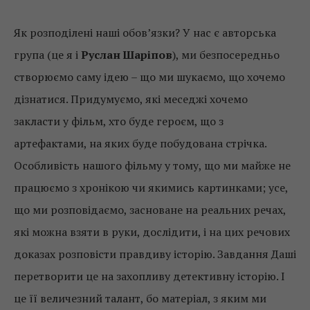
Як розподілені наші обов’язки? У нас є авторська
група (це я і
Руслан Шаріпов
), ми безпосередньо
створюємо саму ідею – що ми шукаємо, що хочемо
дізнатися. Придумуємо, які меседжі хочемо
закласти у фільм, хто буде героєм, що з
артефактами, на яких буде побудована стрічка.
Особливість нашого фільму у тому, що ми майже не
працюємо з хронікою чи якимись картинками; усе,
що ми розповідаємо, засноване на реальних речах,
які можна взяти в руки, дослідити, і на цих речових
доказах розповісти правдиву історію. Завдання Даші
перетворити це на захопливу детективну історію. І
це її величезний талант, бо матеріал, з яким ми