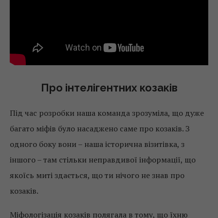
Про інтелігентних козаків
Під час розробки наша команда зрозуміла, що дуже
багато міфів було насаджено саме про козаків. З
одного боку вони – наша історична візитівка, з
іншого – там стільки неправдивої інформації, що
якоїсь миті здається, що ти нічого не знав про
козаків.
Міфологізація козаків полягала в тому, що їхню