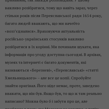
важливо розібратися, тому що навіть зараз, через
стільки років після Переяславської ради 1654 року,
багато людей вважають, що ми начебто
«возз’єдналися». Враховуючи актуальність
російсько-українських стосунків важливо
розібратися в їх корінні. Ми починали шукати, яка
інформація про угоду доступна сьогодні. В архівах,
музеях та інтернеті є багато документів, які
називаються «Березневі», «Переяславські» «статті
Хмельницького» – але все це копії. Спробуйте
знайти оригінал. Його ніде немає, проте, заведено
вважати, що він був. Якщо був, то що ж там реально
написано? Можна було б і забути про це, але
проблема в тому, що Московське царство, а потім