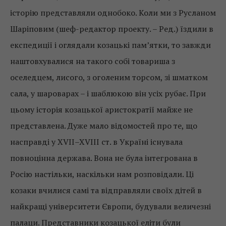
історію представляли однобоко. Коли ми з Русланом
Шаріповим (шеф-редактор проекту. – Ред.) їздили в
експедиції і оглядали козацькі пам’ятки, то завжди
наштовхувалися на такого собі товариша з
оселедцем, лисого, з оголеним торсом, зі шматком
сала, у шароварах – і шаблюкою він усіх рубає. При
цьому історія козацької аристократії майже не
представлена. Дуже мало відомостей про те, що
насправді у XVII–XVIII ст. в Україні існувала
повноцінна держава. Вона не була інтегрована в
Росію настільки, наскільки нам розповідали. Ці
козаки вчилися самі та відправляли своїх дітей в
найкращі університети Європи, будували величезні
палаци. Представники козацької еліти були