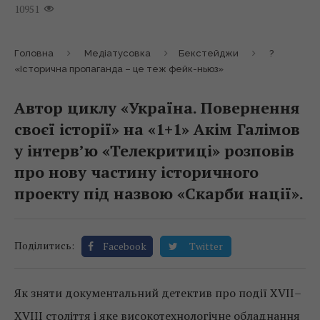
10951
Головна
Медіатусовка
Бекстейджи
?
«Історична пропаганда – це теж фейк-ньюз»
Автор циклу «Україна. Повернення
своєї історії» на «1+1» Акім Галімов
у інтерв’ю «Телекритиці» розповів
про нову частину історичного
проекту під назвою «Скарби нації».
Поділитись:
Facebook
Twitter
Як зняти документальний детектив про події XVII–
XVIII століття і яке високотехнологічне обладнання