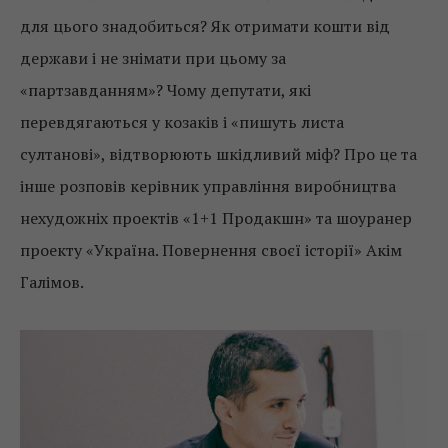
для цього знадобиться? Як отримати кошти від
держави і не знімати при цьому за
«партзавданням»? Чому депутати, які
перевдягаються у козаків і «пишуть листа
султанові», відтворюють шкідливий міф? Про це та
інше розповів керівник управління виробництва
нехудожніх проектів «1+1 Продакшн» та шоуранер
проекту «Україна. Повернення своєї історії» Акім
Галімов.