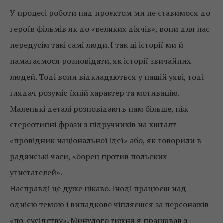
У процесі роботи над проектом ми не ставимося до
героїв фільмів як до «великих діячів», вони для нас
передусім такі самі люди. І так ці історії ми й
намагаємося розповідати, як історії звичайних
людей. Тоді вони відкладаються у нашій уяві, тоді
глядач розуміє їхній характер та мотивацію.
Маленькі деталі розповідають нам більше, ніж
стереотипні фрази з підручників на кшталт
«провідник національної ідеї» або, як говорили в
радянські часи, «борец против польских
угнетателей».
Насправді це дуже цікаво. Іноді працюєш над
однією темою і випадково чіпляєшся за персонажів
«по-сусідству». Минулого тижня я працював з