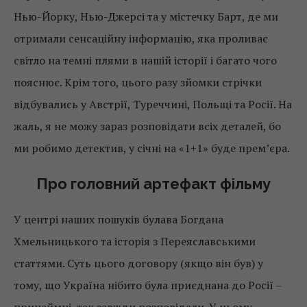
Нью-Йорку, Нью-Джерсі та у містечку Барт, де ми
отримали сенсаційну інформацію, яка проливає
світло на темні плями в нашій історії і багато чого
пояснює. Крім того, цього разу зйомки стрічки
відбувались у Австрії, Туреччині, Польщі та Росії. На
жаль, я не можу зараз розповідати всіх деталей, бо
ми робимо детектив, у січні на «1+1» буде прем’єра.
Про головний артефакт фільму
У центрі наших пошуків булава Богдана
Хмельницького та історія з Переяславськими
статтями. Суть цього договору (якщо він був) у
тому, що Україна нібито була приєднана до Росії –
принаймні, так завжди розповідали. У цьому