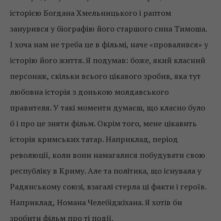
історією Богдана Хмельницького і раптом
занурився у біографію його старшого сина Тимоша.
І хоча нам не треба це в фільмі, наче «провалився» у
історію його життя. Я подумав: боже, який класний
персонаж, скільки всього цікавого зробив, яка тут
любовна історія з донькою молдавського
правителя. У такі моменти думаєш, що класно було
б і про це зняти фільм. Окрім того, мене цікавить
історія кримських татар. Наприклад, період
революції, коли вони намагалися побудувати свою
республіку в Криму. Але та політика, що існувала у
Радянському союзі, взагалі стерла ці факти і героїв.
Наприклад, Номана Челебіджіхана. Я хотів би
зробити фільм про ті події.