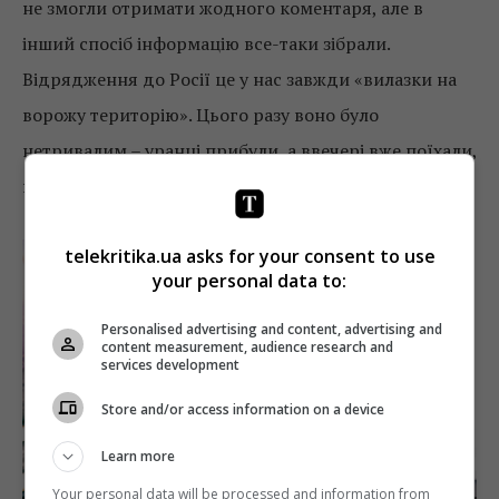
не змогли отримати жодного коментаря, але в
інший спосіб інформацію все-таки зібрали.
Відрядження до Росії це у нас завжди «вилазки на
ворожу територію». Цього разу воно було
нетривалим – уранці прибули, а ввечері вже поїхали,
провівши зйомки буквально на трьох локаціях.
telekritika.ua asks for your consent to use
your personal data to:
Personalised advertising and content, advertising and
content measurement, audience research and
services development
Store and/or access information on a device
Learn more
Your personal data will be processed and information from