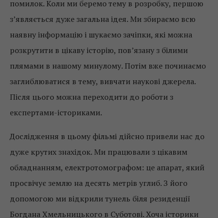
помилок. Коли ми беремо тему в розробку, першою
з’являється дуже загальна ідея. Ми збираємо всю
наявну інформацію і шукаємо зачіпки, які можна
розкрутити в цікаву історію, пов’язану з білими
плямами в нашому минулому. Потім вже починаємо
заглиблюватися в тему, вивчати наукові джерела.
Після цього можна переходити до роботи з
експертами-істориками.
Дослідження в цьому фільмі дійсно привели нас до
дуже крутих знахідок. Ми працювали з цікавим
обладнанням, електротомографом: це апарат, який
просвічує землю на десять метрів углиб. З його
допомогою ми відкрили тунель біля резиденції
Богдана Хмельницького в Суботові. Хоча історики