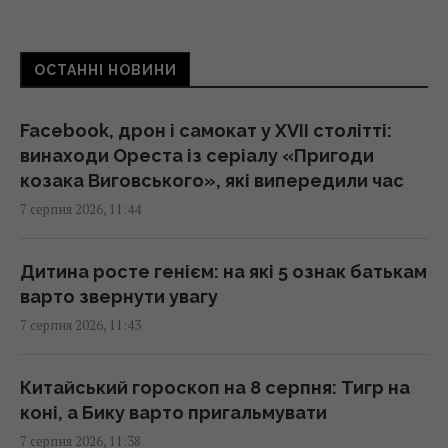
11:15 п'ятниця, 07 серпня 2026
ОСТАННІ НОВИНИ
Світу загрожує дефіцит важливого
продукту: найбільше криза позначиться на
Європі
Facebook, дрон і самокат у XVII столітті:
11:10 п'ятниця, 07 серпня 2026
винаходи Ореста із серіалу «Пригоди
козака Виговського», які випередили час
7 серпня 2026, 11:44
Дантес показався з новою коханою (фото)
11:05 п'ятниця, 07 серпня 2026
Дитина росте генієм: на які 5 ознак батькам
варто звернути увагу
Жирна ціль: у Криму знищено російський
7 серпня 2026, 11:43
комплекс за $15 млн (відео)
11:00 п'ятниця, 07 серпня 2026
Китайський гороскоп на 8 серпня: Тигр на
коні, а Бику варто пригальмувати
Адвокат поставив під сумнів
7 серпня 2026, 11:38