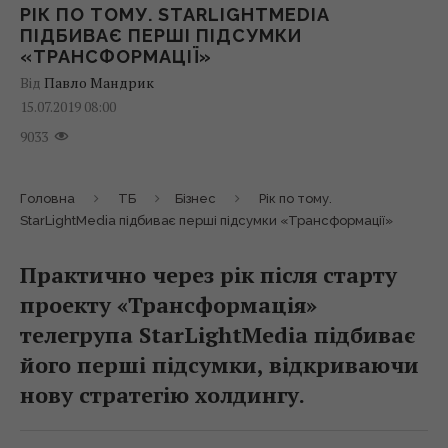
РІК ПО ТОМУ. STARLIGHTMEDIA
ПІДБИВАЄ ПЕРШІ ПІДСУМКИ
«ТРАНСФОРМАЦІЇ»
Від
Павло Мандрик
15.07.2019 08:00
9033
Головна
ТБ
Бізнес
Рік по тому.
StarLightMedia підбиває перші підсумки «Трансформації»
Практично через рік після старту
проекту «Трансформація»
телегрупа StarLightMedia підбиває
його перші підсумки, відкриваючи
нову стратегію холдингу.