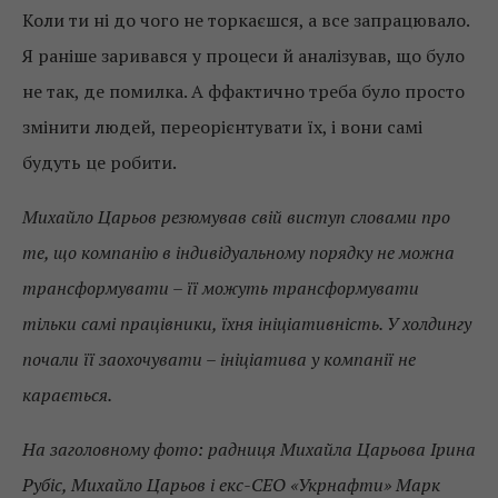
Коли ти ні до чого не торкаєшся, а все запрацювало.
Я раніше заривався у процеси й аналізував, що було
не так, де помилка. А ффактично треба було просто
змінити людей, переорієнтувати їх, і вони самі
будуть це робити.
Михайло Царьов резюмував свій виступ словами про
те, що компанію в індивідуальному порядку не можна
трансформувати – її можуть трансформувати
тільки самі працівники, їхня ініціативність. У холдингу
почали її заохочувати – ініціатива у компанії не
карається.
На заголовному фото: радниця Михайла Царьова Ірина
Рубіс, Михайло Царьов і екс-СЕО «Укрнафти» Марк