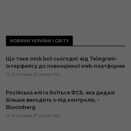
НОВИНИ УКРАЇНИ І СВІТУ
Що таке 001k.bot сьогодні: від Telegram-
інтерфейсу до повноцінної web-платформи
11:28 п'ятниця, 07 серпня 2026
Російська еліта боїться ФСБ, яка дедалі
більше виходить з-під контролю, -
Bloomberg
11:26 п'ятниця, 07 серпня 2026