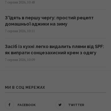
7 серпня 2026, 10:48
Зумери обрали найкращі міста для життя:
опубліковано рейтинг
З'їдять в першу чергу: простий рецепт
10:40 п'ятниця, 07 серпня 2026
домашньої аджики на зиму
7 серпня 2026, 10:11
Для м’язів - не тільки м’ясо: ТОП-5 фруктів із
найвищим вмістом білка
Засіб із кухні легко видалить плями від SPF:
10:30 п'ятниця, 07 серпня 2026
як випрати сонцезахисний крем з одягу
7 серпня 2026, 10:09
У "ПриватБанку" подорожчав долар:
актуальний курс валют на п’ятницю
Росія формує бойові підрозділи з
10:18 п'ятниця, 07 серпня 2026
українських військовополонених – ISW
МИ В СОЦ МЕРЕЖАХ
7 серпня 2026, 09:53
Екстремальна спека затримує авіарейси:
названо аеропорти, які під найбільшим
Гороскоп на завтра, 8 серпня: Тельцям -
FACEBOOK
TWITTER
ризиком
хороші новини, Ракам - вигода