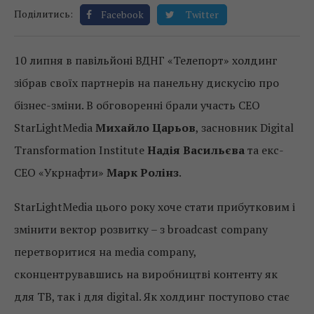
Поділитись:
Facebook
Twitter
10 липня в павільйоні ВДНГ «Телепорт» холдинг
зібрав своїх партнерів на панельну дискусію про
бізнес-зміни. В обговоренні брали участь СЕО
StarLightMedia
Михайло Царьов
, засновник Digital
Transformation Institute
Надія Васильєва
та екс-
СЕО «Укрнафти»
Марк Ролінз
.
StarLightMedia цього року хоче стати прибутковим і
змінити вектор розвитку – з broadcast company
перетворитися на media company,
сконцентрувавшись на виробництві контенту як
для ТВ, так і для digital. Як холдинг поступово стає