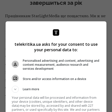
завершиться за рік
Працівникам StarLightMedia ще пощастило. Ми ж не
говоримо про трансформацію довжиною в 10–15
років, у нас виділено на це
лише два роки
. Щодо
креативу, презентацій та ідейності шоу – ми дійсно є
telekritika.ua asks for your consent to use
лідерами телевізійного виробництва. Український
your personal data to:
«Х-фактор» вважається однією з найкращих
Personalised advertising and content, advertising and
адаптацій у світі – хіба це не показник? Але ми не
content measurement, audience research and
services development
хочемо стояти на місці й робимо трансформацію
Store and/or access information on a device
заради майбутнього. Ми не реформуємо компанію
через якусь глибоку кризу – це важливо. Ми хочемо
Learn more
уникнути тих негативних змін, які можуть статися з
Your personal data will be processed and information from
your device (cookies, unique identifiers, and other device
компанією. І зараз ми проходимо важку внутрішню
data) may be stored by, accessed by and shared with 227
partners, or used specifically by this site. We and our partners
реорганізацію – усе для того, щоб побачити