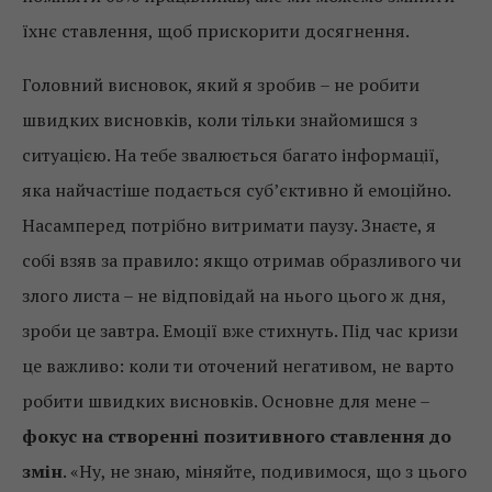
їхнє ставлення, щоб прискорити досягнення.
Головний висновок, який я зробив – не робити
швидких висновків, коли тільки знайомишся з
ситуацією. На тебе звалюється багато інформації,
яка найчастіше подається суб’єктивно й емоційно.
Насамперед потрібно витримати паузу. Знаєте, я
собі взяв за правило: якщо отримав образливого чи
злого листа – не відповідай на нього цього ж дня,
зроби це завтра. Емоції вже стихнуть. Під час кризи
це важливо: коли ти оточений негативом, не варто
робити швидких висновків. Основне для мене –
фокус на створенні позитивного ставлення до
змін
. «Ну, не знаю, міняйте, подивимося, що з цього