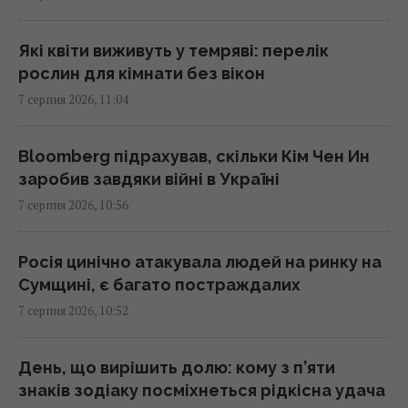
неупередженість антикорупційної
вертикалі у справі Галущенка
10:59 п'ятниця, 07 серпня 2026
Які квіти виживуть у темряві: перелік
рослин для кімнати без вікон
7 серпня 2026, 11:04
Загроза – балістика: чи можна знищити
пускові установки росіян
10:54 п'ятниця, 07 серпня 2026
Bloomberg підрахував, скільки Кім Чен Ин
заробив завдяки війні в Україні
7 серпня 2026, 10:56
Як часто слід міняти зубну щітку:
пояснення експертів
10:52 п'ятниця, 07 серпня 2026
Росія цинічно атакувала людей на ринку на
Сумщині, є багато постраждалих
7 серпня 2026, 10:52
Ціни зростають як на дріжджах: стало
відомо, які вживані авто подорожчали
найбільше
День, що вирішить долю: кому з п’яти
10:44 п'ятниця, 07 серпня 2026
знаків зодіаку посміхнеться рідкісна удача