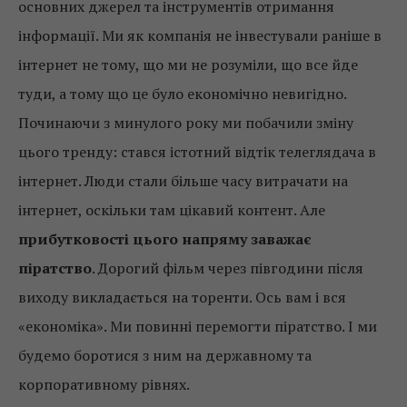
основних джерел та інструментів отримання
інформації. Ми як компанія не інвестували раніше в
інтернет не тому, що ми не розуміли, що все йде
туди, а тому що це було економічно невигідно.
Починаючи з минулого року ми побачили зміну
цього тренду: стався істотний відтік телеглядача в
інтернет. Люди стали більше часу витрачати на
інтернет, оскільки там цікавий контент. Але
прибутковості цього напряму заважає
піратство
. Дорогий фільм через півгодини після
виходу викладається на торенти. Ось вам і вся
«економіка». Ми повинні перемогти піратство. І ми
будемо боротися з ним на державному та
корпоративному рівнях.