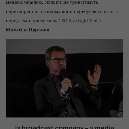
медіакомпанією, скільки ще триватимуть
перетворення і на якому вони перебувають етапі –
передаємо пряму мову СЕО StarLightMedia
Михайла Царьова.
Із broadcast company – у media