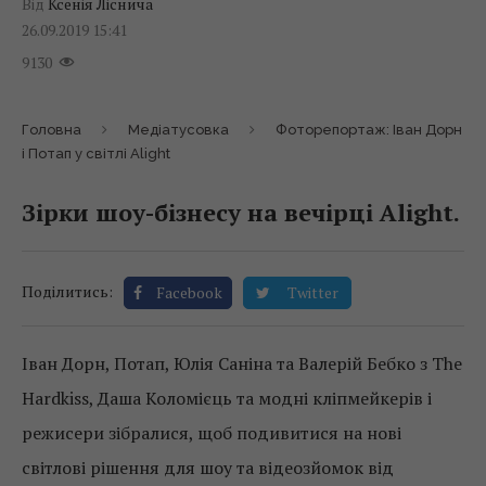
Від
Ксенія Ліснича
26.09.2019 15:41
9130
Головна
Медіатусовка
Фоторепортаж: Іван Дорн
і Потап у світлі Alight
Зірки шоу-бізнесу на вечірці Alight.
Поділитись:
Facebook
Twitter
Іван Дорн, Потап, Юлія Саніна та Валерій Бебко з The
Hardkiss, Даша Коломієць та модні кліпмейкерів і
режисери зібралися, щоб подивитися на нові
світлові рішення для шоу та відеозйомок від