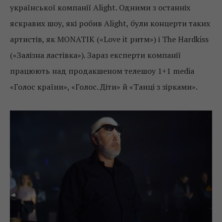
української компанії Alight. Одними з останніх
яскравих шоу, які робив Alight, були концерти таких
артистів, як MONATIK («Love it ритм») і The Hardkiss
(«Залізна ластівка»). Зараз експерти компанії
працюють над продакшеном телешоу 1+1 media
«Голос країни», «Голос. Діти» й «Танці з зірками».