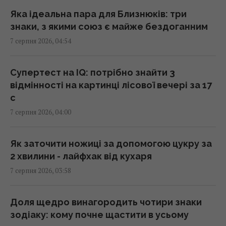
04:31 п'ятниця, 07 серпня 2026
Яка ідеальна пара для Близнюків: три
знаки, з якими союз є майже бездоганним
У чому полягає користь волоських горіхів
7 серпня 2026, 04:54
для серця, мозку та зміцнення імунітету
03:28 п'ятниця, 07 серпня 2026
Супертест на IQ: потрібно знайти 3
відмінності на картинці лісової вечері за 17
В Генштабі ЗСУ повідомили, на яку суму
с
країни НАТО виділять Україні військової
7 серпня 2026, 04:00
допомоги
02:52 п'ятниця, 07 серпня 2026
Як заточити ножиці за допомогою цукру за
2 хвилини - лайфхак від кухаря
Кинджал Тутанхамона виявився викуваним
7 серпня 2026, 03:58
із позаземного металу, - археологи
02:26 п'ятниця, 07 серпня 2026
Доля щедро винагородить чотири знаки
зодіаку: кому почне щастити в усьому
США запровадили нові санкції проти Куби