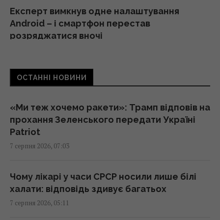
Експерт вимкнув одне налаштування
Android – і смартфон перестав
розряджатися вночі
05:30 п'ятниця, 07 серпня 2026
ОСТАННІ НОВИНИ
Червневий оптимізм українців вивітрився,
перелому у війні нема, - німецький оглядач
05:25 п'ятниця, 07 серпня 2026
«Ми теж хочемо ракети»: Трамп відповів на
прохання Зеленського передати Україні
Patriot
Удари Росії по кораблях у Чорному морі: у
7 серпня 2026, 07:03
FP розкрили наслідки
04:37 п'ятниця, 07 серпня 2026
Чому лікарі у часи СРСР носили лише білі
халати: відповідь здивує багатьох
214 мільйонів років тому астероїд залишив
7 серпня 2026, 05:11
у Канаді "око", видиме з космосу