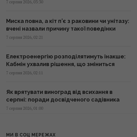
7 серпня 2026, 03:30
за співпрацю з Китаєм та РФ, - Bloomberg
02:05 п'ятниця, 07 серпня 2026
Миска повна, а кіт п’є з раковини чи унітазу:
вчені назвали причину такої поведінки
Як вибратися з багнюки на автомобілі:
7 серпня 2026, 02:21
названо простий предмет у салоні, що
може допомогти
01:23 п'ятниця, 07 серпня 2026
Електроенергію розподілятимуть інакше:
Кабмін ухвалив рішення, що зміниться
7 серпня 2026, 02:11
"Достатньо, щоб вижити, а не перемогти":
ексчиновниця НАТО про надання ракет
Україні
Як врятувати виноград від всихання в
01:19 п'ятниця, 07 серпня 2026
серпні: поради досвідченого садівника
7 серпня 2026, 01:00
Одне налаштування, яке варто змінити всім
власникам нових телевізорів
Білі речі знову сяятимуть: старий
00:25 п'ятниця, 07 серпня 2026
«бабусин» трюк без жодної краплі
МИ В СОЦ МЕРЕЖАХ