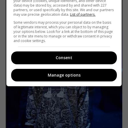
your device (cookies, unique identifiers, and other device
data) may be stored by, accessed by and shared with 227
partners, or used specifically by this site. We and our partners
may use precise geolocation data.
List of partners.
Some vendors may process your personal data on the basis
of legitimate interest, which you can object to by managing
your options below. Look for a link at the bottom of this page
or in the site menu to manage or withdraw consent in privacy
and cookie settings.
Consent
Manage options