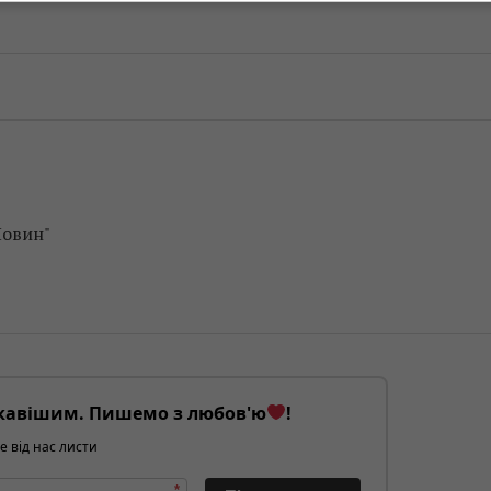
Новин"
кавішим. Пишемо з любов'ю
!
е від нас листи
*