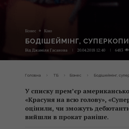
Бізнес
Кіно
БОДІШЕЙМІНГ, СУПЕРКОПИ 
Від
Джаміля Гасанова
20.04.2018 12:40
6483
Головна
ТБ
Бізнес
Бодішеймінг, супе
У списку прем’єр американськог
«Красуня на всю голову», «Супе
оцінили, чи зможуть дебютанти
вийшли в прокат раніше.