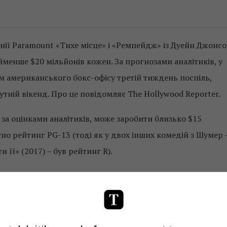
нії Paramount «Тихе місце» і «Ремпейдж» із Дуейн Джонс
менше $20 мільйонів кожен. За прогнозами аналітиків, у
ом американського бокс-офісу третій тиждень поспіль,
утній вікенд. Про це повідомляє The Hollywood Reporter.
 за оцінками аналітиків, може заробити близько $15
но рейтинг PG-13 (тоді як у двох інших комедій з Шумер 
и її» (2017) – був рейтинг R).
и Еббі Кон та Марч Сільверштейн. Актриса Емі Шумер гра
 головою і починає думати, що стала виглядати як
ten Tomatoes лише 35%, а виконавиці головної ролі Емі
х критиків у соціальних мережах. Деякі користувачі,