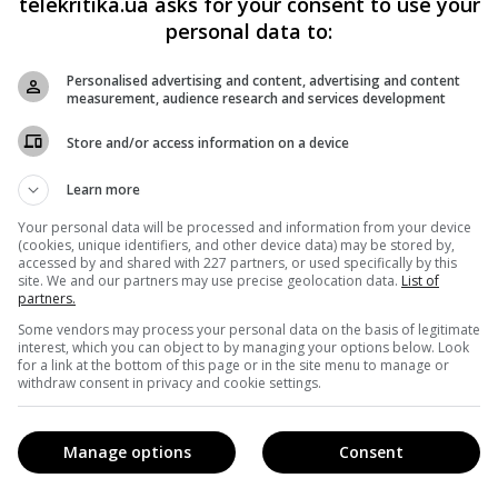
telekritika.ua asks for your consent to use your
personal data to:
ву», вирішили, що фільм заохочує бодішеймінг, а головна
ає поганий приклад повним дівчатам.
Personalised advertising and content, advertising and content
measurement, audience research and services development
рші вихідні в прокаті можуть заробити, за різними
Store and/or access information on a device
м є продовженням картини 2001 року із аналогічною назво
ивні копи спробують вирішити міжнародний спір між США 
Learn more
atoes – 41%.
Your personal data will be processed and information from your device
(cookies, unique identifiers, and other device data) may be stored by,
accessed by and shared with 227 partners, or used specifically by this
нозують для картини «Трафік» Деона Тейлора, в якій
site. We and our partners may use precise geolocation data.
List of
partners.
пляються на очі банді байкерів. Аналітики припускають, щ
Some vendors may process your personal data on the basis of legitimate
interest, which you can object to by managing your options below. Look
ларів за майбутні вихідні. Рейтинг «Трафіку» на Rotten
for a link at the bottom of this page or in the site menu to manage or
withdraw consent in privacy and cookie settings.
за перший квартал 2018 року
Китай обігнав Північну
Manage options
Consent