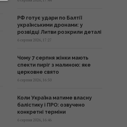
назва Кропивницького
17:15 четвер, 06 серпня 2026
РФ готує удари по Балтії
українськими дронами: у
Експорт до 15% не зірве
розвідці Литви розкрили деталі
накопичення газу на зиму, -
6 серпня 2026, 17:27
аналітик
17:14 четвер, 06 серпня 2026
Чому 7 серпня жінки мають
спекти пиріг з малиною: яке
В Італії через спеку популярні
церковне свято
пам'ятки працюватимуть
6 серпня 2026, 16:50
довше: оприлюднено новий
графік
Коли Україна матиме власну
17:13 четвер, 06 серпня 2026
балістику і ПРО: озвучено
конкретні терміни
7 серпня: церковне свято
6 серпня 2026, 16:46
сьогодні, чому потрібно