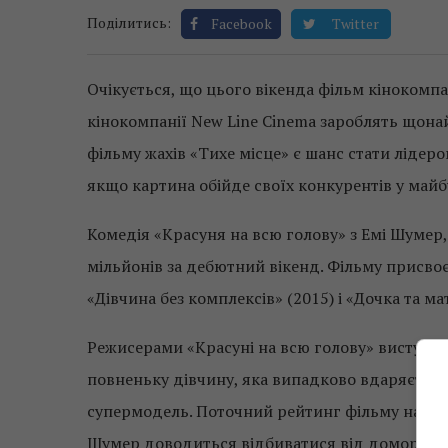
Поділитись:
Facebook
Twitter
Очікується, що цього вікенда фільм кінокомпа
кінокомпанії New Line Cinema зароблять щонай
фільму жахів «Тихе місце» є шанс стати лідер
якщо картина обійде своїх конкурентів у майб
Комедія «Красуня на всю голову» з Емі Шумер,
мільйонів за дебютний вікенд. Фільму присвоє
«Дівчина без комплексів» (2015) і «Дочка та мат
Режисерами «Красуні на всю голову» виступил
повненьку дівчину, яка випадково вдаряється
супермодель. Поточний рейтинг фільму на Rot
Шумер доводиться відбиватися від доморощени