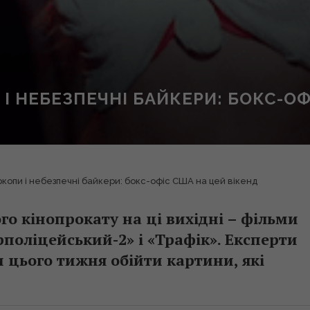
І НЕБЕЗПЕЧНІ БАЙКЕРИ: БОКС-ОФ
ркопи і небезпечні байкери: бокс-офіс США на цей вікенд
о кінопрокату на ці вихідні – фільми
рполіцейський-2» і «Трафік». Експерти
 цього тижня обійти картини, які