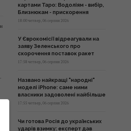
картами Таро: Водоліям - вибір,
Близнюкам - прискорення
18:00 четвер, 06 серпня 2026
он
У Єврокомісії відреагували на
заяву Зеленського про
скорочення поставок ракет
17:58 четвер, 06 серпня 2026
–
Названо найкращі "народні"
моделі iPhone: саме ними
власники задоволені найбільше
є
17:55 четвер, 06 серпня 2026
Чи готова Росія до українських
ударів взимку: експерт дав