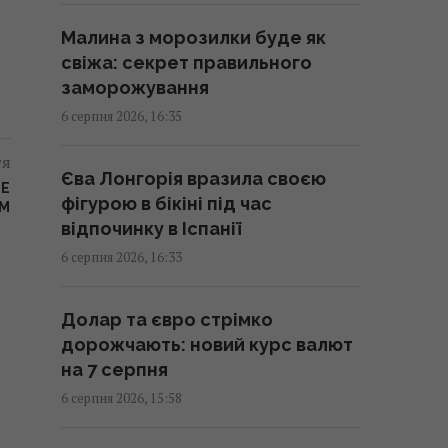
обов’язково подати милостиню
Малина з морозилки буде як
17:10 четвер, 06 серпня 2026
свіжа: секрет правильного
заморожування
Атакований в Лейпцигу літак
6 серпня 2026, 16:35
"Антонова" перевозив
боєприпаси, - ЗМІ
тя
Єва Лонгорія вразила своєю
17:08 четвер, 06 серпня 2026
НЕ
фігурою в бікіні під час
ОМ
відпочинку в Іспанії
Попри спеку Україна експортує
6 серпня 2026, 16:33
електроенергію: чи
загрожують нам відключення
Долар та євро стрімко
17:07 четвер, 06 серпня 2026
дорожчають: новий курс валют
на 7 серпня
Нові солдати з Північної Кореї:
6 серпня 2026, 15:58
експерт відповів, куди Росія
може їх кинути