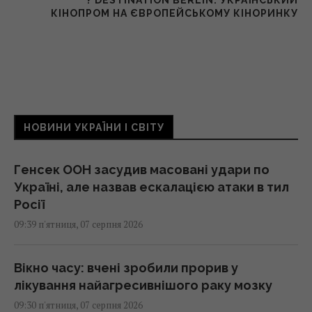
? DESTINATION BERLIN: УКРАЇНСЬКИЙ
КІНОПРОМ НА ЄВРОПЕЙСЬКОМУ КІНОРИНКУ
НОВИНИ УКРАЇНИ І СВІТУ
Генсек ООН засудив масовані удари по
Україні, але назвав ескалацією атаки в тил
Росії
09:39 п'ятниця, 07 серпня 2026
Вікно часу: вчені зробили прорив у
лікування найагресивнішого раку мозку
09:30 п'ятниця, 07 серпня 2026