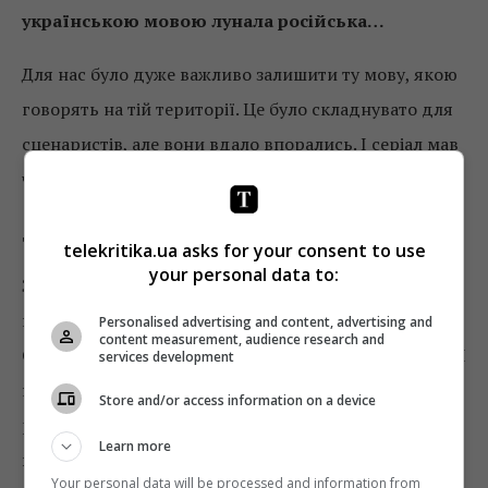
українською мовою лунала російська…
Для нас було дуже важливо залишити ту мову, якою
говорять на тій території. Це було складнувато для
сценаристів, але вони вдало впорались. І серіал мав
чимало позитивних відгуків через це.
Де знімали?
telekritika.ua asks for your consent to use
your personal data to:
Знімали під Києвом. Це виробнича необхідність. Ми
проводили скаутинг ще коли знімали пілот.
Personalised advertising and content, advertising and
content measurement, audience research and
Оскільки я з тих місць, я знаю, як вони виглядають. І
services development
нам вдалося знайти місця, які дуже схожі на той
Store and/or access information on a device
регіон. Багато натури в Бориспільському районі
Learn more
виглядає як дорога на Донецьк. Коли я показувала
Your personal data will be processed and information from