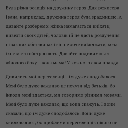
Була різна реакція на дружину героя. Для режисера
Івана, наприклад, дружина героя була зрадницею. А
давайте розберемо: жінка намагається виїхати,
вивезти своїх дітей, чоловік їй не дасть розлучення
ні за яких обставинах і він не хоче виїжджати, хоча
їхнє місто обстрілюють. Давайте подивимося з
жіночого боку – вона мама! У кожного своя правда.
Дивились мої переселенці – їм дуже сподобалося.
Мені було дуже важливо це почути від батьків, бо
інколи мені здається, ми говоримо різними мовами.
Мені було дуже важливо, що вони скажуть. І вони
сказали, що їм дуже сподобалось. Вони дуже
хвилювалися, бо проблеми переселенців нікого не