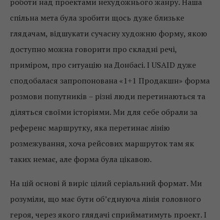
роботи над проектами нехудожнього жанру. Наша
спільна мета була зробити щось дуже близьке
глядачам, відшукати сучасну художню форму, якою
доступно можна говорити про складні речі,
приміром, про ситуацію на Донбасі. І USAID дуже
сподобалася запропонована «1+1 Продакшн» форма
розмови попутників – різні люди перетинаються та
діляться своїми історіями. Ми для себе обрали за
референс маршрутку, яка перетинає лінію
розмежування, хоча рейсових маршруток там як
таких немає, але форма була цікавою.
На цій основі й виріс цілий серіальний формат. Ми
розуміли, що має бути об’єднуюча лінія головного
героя, через якого глядачі сприйматимуть проект. І