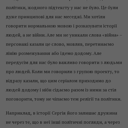
політики, жодного підтексту у нас не було. Це були
дуже принципові для нас меседжі. Ми хотіли
говорити нормальною мовою і розказувати історії
людей, а не війни. Але ми не уникали слова «війна» –
персонажі казали це слово, мовляв, перетинаємо
лінію розмежування або їдемо додому. Але
передусім для нас було важливо говорити з людьми
про людей. Коли ми говорили з групою проекту, то
відразу казали, що цим серіалом приходимо до
людей додому і ніби сідаємо разом із ними за стіл
поговорити, тому не чіпаємо тем релігії та політики.
Наприклад, в історії Сергія його залишає дружина
не через те, що в неї інші політичні погляди, а через