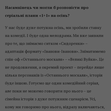
Насамкінець чи могли б розповісти про
серіальні плани «1+1» на осінь?
У нас буде дуже потужна осінь, ми зробили ставку
на комедії. І буде одна мелодрама. Ми вже заявили
про те, що знімаємо ситком «Сидоренки» –
адаптація формату «Іванови-Іванови». Зніматимемо
спін-оф «Останнього москаля» – «Великі Вуйки». Це
не продовження, а окремий проект – перейде лише
кілька персонажів із «Останнього москаля», історія
буде іншою. Готуємо ще один комедійний серіал,
але поки не можемо говорити про нього – це
сімейна історія з дуже потужним сценарієм. Усі,
кому ми говоримо про нього, відразу включаються,