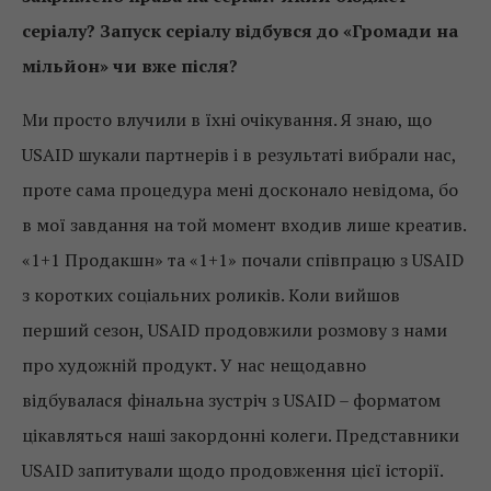
серіалу? Запуск серіалу відбувся до «Громади на
мільйон» чи вже після?
Ми просто влучили в їхні очікування. Я знаю, що
USAID шукали партнерів і в результаті вибрали нас,
проте сама процедура мені досконало невідома, бо
в мої завдання на той момент входив лише креатив.
«1+1 Продакшн» та «1+1» почали співпрацю з USAID
з коротких соціальних роликів. Коли вийшов
перший сезон, USAID продовжили розмову з нами
про художній продукт. У нас нещодавно
відбувалася фінальна зустріч з USAID – форматом
цікавляться наші закордонні колеги. Представники
USAID запитували щодо продовження цієї історії.