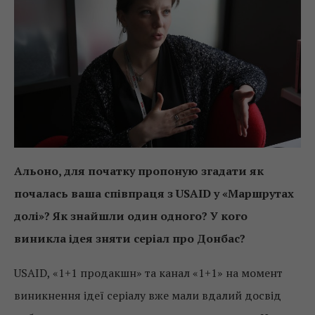
Альоно, для початку пропоную згадати як
почалась ваша співпраця з USAID у «Маршрутах
долі»? Як знайшли один одного? У кого
виникла ідея зняти серіал про Донбас?
USAID, «1+1 продакшн» та канал «1+1» на момент
виникнення ідеї серіалу вже мали вдалий досвід