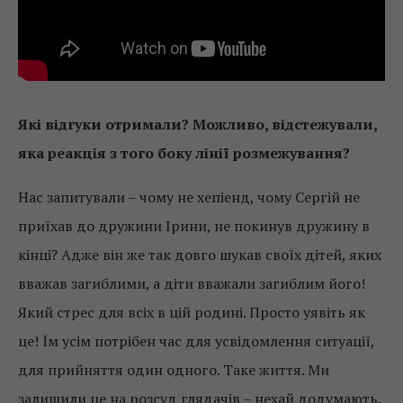
Які відгуки отримали? Можливо, відстежували,
яка реакція з того боку лінії розмежування?
Нас запитували – чому не хепіенд, чому Сергій не
приїхав до дружини Ірини, не покинув дружину в
кінці? Адже він же так довго шукав своїх дітей, яких
вважав загиблими, а діти вважали загиблим його!
Який стрес для всіх в цій родині. Просто уявіть як
це! Їм усім потрібен час для усвідомлення ситуації,
для прийняття один одного. Таке життя. Ми
залишили це на розсуд глядачів – нехай додумають.