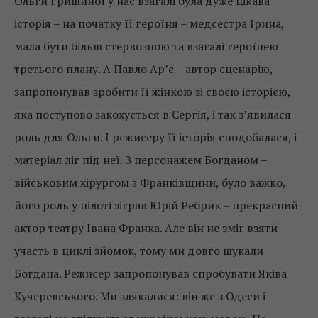
Ольги Гришиної у нас взагалі була дуже цікава
історія – на початку її героїня – медсестра Ірина,
мала бути більш стервозною та взагалі героїнею
третього плану. А Павло Ар’є – автор сценарію,
запропонував зробити її жінкою зі своєю історією,
яка поступово закохується в Сергія, і так з’явилася
роль для Ольги. І режисеру її історія сподобалася, і
матеріал ліг під неї. З персонажем Богданом –
військовим хірургом з Франківщини, було важко,
його роль у пілоті зіграв Юрій Ребрик – прекрасний
актор театру Івана Франка. Але він не зміг взяти
участь в циклі зйомок, тому ми довго шукали
Богдана. Режисер запропонував спробувати Яківа
Кучеревського. Ми злякалися: він же з Одеси і