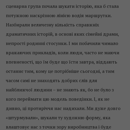
сценарна група почала шукати історію, яка б стала
потужною наскрізною лінією водія маршрутки.
Назбирали величезну кількість справжніх
драматичних історій, в основі яких сімейні драми,
непрості родинні стосунки. І ми побачили чимало
вражаючих прикладів, коли люди, часто не маючи
впевненості, що їм буде що їсти завтра, віддають
останнє тим, кому це потрібніше сьогодні, а тим
часом самі не знаходять добрих слів для
найближчої людини – не знають як, бо не було з
кого переймати цю модель поведінки. І, як не
дивно, ці протиріччя нас надихали. Ми дуже довго
«штурмували», шукали ту художню форму, яка
влаштовує нас з точки зору виробництва і буде