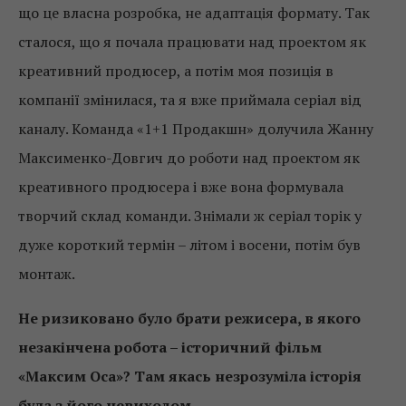
що це власна розробка, не адаптація формату. Так
сталося, що я почала працювати над проектом як
креативний продюсер, а потім моя позиція в
компанії змінилася, та я вже приймала серіал від
каналу. Команда «1+1 Продакшн» долучила Жанну
Максименко-Довгич до роботи над проектом як
креативного продюсера і вже вона формувала
творчий склад команди. Знімали ж серіал торік у
дуже короткий термін – літом і восени, потім був
монтаж.
Не ризиковано було брати режисера, в якого
незакінчена робота – історичний фільм
«Максим Оса»? Там якась незрозуміла історія
була з його невиходом…