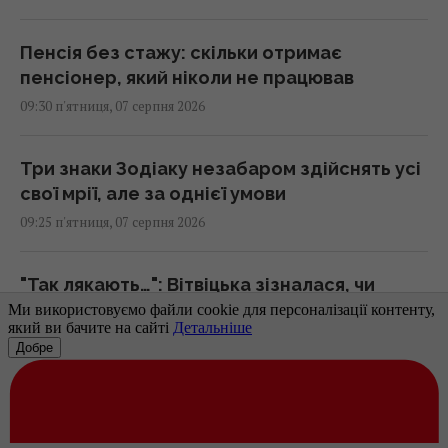
Пенсія без стажу: скільки отримає
пенсіонер, який ніколи не працював
09:30 п'ятниця, 07 серпня 2026
Три знаки Зодіаку незабаром здійснять усі
свої мрії, але за однієї умови
09:25 п'ятниця, 07 серпня 2026
"Так лякають…": Вітвіцька зізналася, чи
залишиться у Києві після народження
малюка
09:24 п'ятниця, 07 серпня 2026
Дрони поцілили у склад Wildberries в