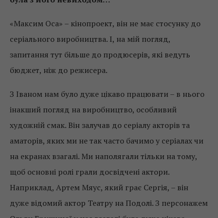
«Максим Оса» – кінопроект, він не має стосунку до
серіального виробництва. І, на мій погляд,
запитання тут більше до продюсерів, які ведуть
бюджет, ніж до режисера.
З Іваном нам було дуже цікаво працювати – в нього
інакший погляд на виробництво, особливий
художній смак. Він залучав до серіалу акторів та
аматорів, яких ми не так часто бачимо у серіалах чи
на екранах взагалі. Ми наполягали тільки на тому,
щоб основні ролі грали досвідчені актори.
Наприклад, Артем Мяус, який грає Сергія, – він
дуже відомий актор Театру на Подолі. З персонажем