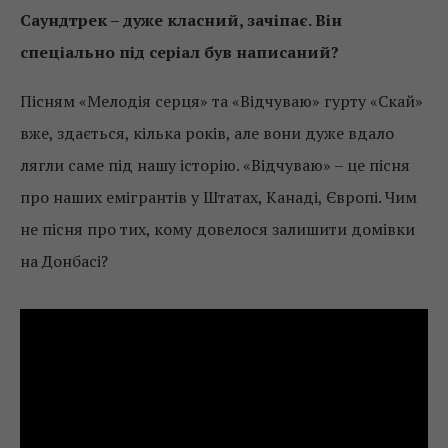
Саундтрек – дуже класний, зачіпає. Він
спеціально під серіал був написаний?
Пісням «Мелодія серця» та «Відчуваю» гурту «Скай»
вже, здається, кілька років, але вони дуже вдало
лягли саме під нашу історію. «Відчуваю» – це пісня
про наших емігрантів у Штатах, Канаді, Європі. Чим
не пісня про тих, кому довелося залишити домівки
на Донбасі?