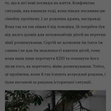
те, що в неї інші погляди на життя. Конфліктна
ситуація, яка виникла тоді, вона тільки посилила цю
сімейну проблему. І це родинна драма, насправді.
Вона так чи так пішла б від чоловіка, їй потрібен був
від нього дозвіл для неповнолітніх дітей на перетин
лінії розмежування. Сергій не дозволив би їхати їм
самим і не дав би можливості вивезти дітей, тому
вона мала план перетнути КПП та покинути його
після того, як перетнуть лінію розмежування. Тобто,
ці проблеми, вони й так існують всередині родини, і
були посилені за рахунок історичної ситуації.