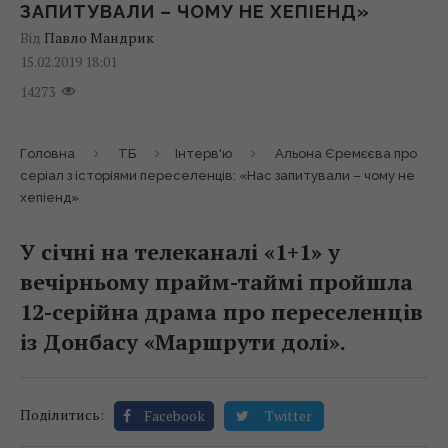
ЗАПИТУВАЛИ – ЧОМУ НЕ ХЕПІЕНД»
Від
Павло Мандрик
15.02.2019 18:01
14273
Головна
ТБ
Інтерв'ю
Альона Єремєєва про
серіал з історіями переселенців: «Нас запитували – чому не
хепіенд»
У січні на телеканалі «1+1» у
вечірньому прайм-таймі пройшла
12-серійна драма про переселенців
із Донбасу «Маршрути долі».
Поділитись:
Facebook
Twitter