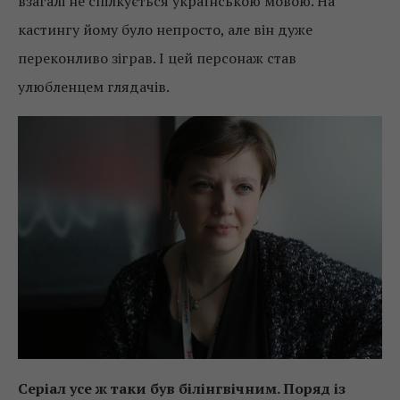
взагалі не спілкується українською мовою. На
кастингу йому було непросто, але він дуже
переконливо зіграв. І цей персонаж став
улюбленцем глядачів.
Серіал усе ж таки був білінгвічним. Поряд із