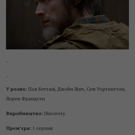
_
_
У ролях:
Пол Беттані, Джейн Лінч, Сем Уортингтон,
Лорен Франдсен
Виробництво:
Discovery
Прем’єра:
1 серпня