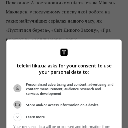
Пелеканос. А постановником пілота стала Мішель
Макларен, у послужному списку якої робота на
таких найгучніших серіалах нашого часу, як
«Пуститися берега», «Світ Дикого Заходу», «Гра
престолів», «Ходячі мерці» тощо.
«HBO знову запустив серіал про шоу-бізнес,
хоча попередній досвід виявився невдалим»
telekritika.ua asks for your consent to use
your personal data to:
Цікаво, що канал HBO вкотре запустив серіал про
Personalised advertising and content, advertising and
шоу-бізнес, незважаючи на те, що попередній досвід
content measurement, audience research and
виявився невдалим з точки зору глядацького
services development
успіху: «Вініл» був закритий після першого сезону,
Store and/or access information on a device
аудиторія серіалу про стендаперів сімдесятих
«Помираю від сміху» після пілота просіла майже на
Learn more
третину. І ось знову шоу-бізнес, знову сімдесяті,
Your personal data will be processed and information from