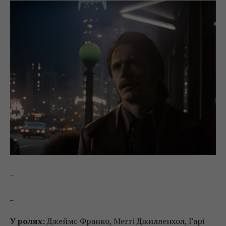
_
_
У ролях:
Джеймс Франко, Меггі Джилленхол, Гарі