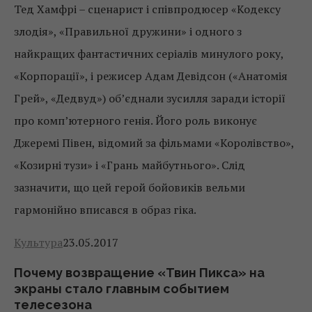
Тед Хамфрі – сценарист і співпродюсер «Кодексу
злодія», «Правильної дружини» і одного з
найкращих фантастичних серіалів минулого року,
«Корпорації», і режисер Адам Девідсон («Анатомія
Грей», «Дедвуд») об’єднали зусилля заради історії
про комп’ютерного генія. Його роль виконує
Джеремі Півен, відомий за фільмами «Королівство»,
«Козирні тузи» і «Грань майбутнього». Слід
зазначити, що цей герой бойовиків вельми
гармонійно вписався в образ гіка.
Культура
23.05.2017
Почему возвращение «Твин Пикса» на
экраны стало главным событием
телесезона