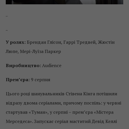
_
_
У ролях:
Брендан Глісон, Гаррі Тредвей, Жюстін
Люпе, Мері-Луїза Паркер
Виробництво:
Audience
Прем’єра:
9 серпня
Цього році шанувальників Стівена Кінга потішили
відразу двома серіалами, причому поспіль: у червні
стартував «Туман», у серпні – прем’єра «Містера
Мерседеса». Запускає серіал маститий Девід Келлі