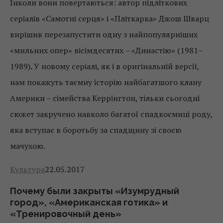
Інколи вони повертаються: автор підліткових
серіалів «Самотні серця» і «Пліткарка» Джош Шварц
вирішив перезапустити одну з найпопулярніших
«мильних опер» вісімдесятих – «Династію» (1981–
1989). У новому серіалі, як і в оригінальній версії,
нам покажуть таємну історію найбагатшого клану
Америки – сімейства Керрінгтон, тільки сьогодні
сюжет закручено навколо багатої спадкоємиці роду,
яка вступає в боротьбу за спадщину зі своєю
мачухою.
Культура
22.05.2017
Почему были закрыты «Изумрудный
город», «Американская готика» и
«Тренировочный день»