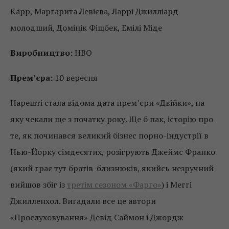
Карр, Маргарита Левієва, Ларрі Джилліард
молодший, Домінік Фішбек, Емілі Міде
Виробництво:
HBO
Прем’єра:
10 вересня
Нарешті стала відома дата прем’єри «Двійки», на
яку чекали ще з початку року. Ще б пак, історію про
те, як починався великий бізнес порно-індустрії в
Нью-Йорку сімдесятих, розігрують Джеймс Франко
(який грає тут братів-близнюків, якийсь незручний
вийшов збіг із
третім сезоном «Фарго»
) і Меггі
Джилленхол. Вигадали все це автори
«Прослуховування» Девід Саймон і Джордж