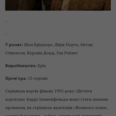
_
_
У ролях:
Шон Бріджерс, Лідія Порто, Меган
Стівенсон, Керолін Додд, Гоя Роблес
Виробництво:
Epix
Прем’єра:
13 серпня
Серіальна версія фільму 1995 року «Дістати
коротуна» Баррі Зонненфельда може стати повним
провалом, як серіальна адаптація «Великого куша»,
а може й не стати – в будь-якому разі, тенденція