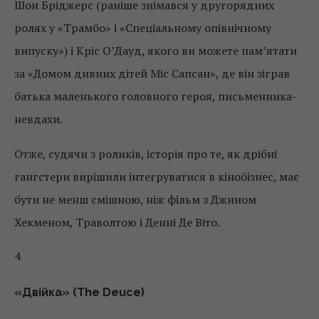
Шон Бріджерс (раніше знімався у другорядних
ролях у «Трамбо» і «Спеціальному опівнічному
випуску») і Кріс О’Дауд, якого ви можете пам’ятати
за «Домом дивних дітей Міс Сапсан», де він зіграв
батька маленького головного героя, письменника-
невдахи.
Отже, судячи з роликів, історія про те, як дрібні
гангстери вирішили інтегруватися в кінобізнес, має
бути не менш смішною, ніж фільм з Джином
Хекменом, Траволтою і Денні Де Віто.
4
«Двійка» (The Deuce)