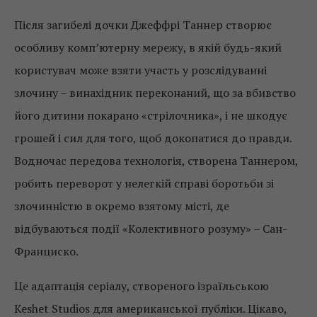
Після загибелі дочки Джеффрі Таннер створює
особливу комп’ютерну мережу, в якій будь-який
користувач може взяти участь у розслідуванні
злочину – винахідник переконаний, що за вбивство
його дитини покарано «стрілочника», і не шкодує
грошей і сил для того, щоб докопатися до правди.
Водночас передова технологія, створена Таннером,
робить переворот у нелегкій справі боротьби зі
злочинністю в окремо взятому місті, де
відбуваються події «Колективного розуму» – Сан-
Франциско.
Це адаптація серіалу, створеного ізраїльською
Keshet Studios для американської публіки. Цікаво,