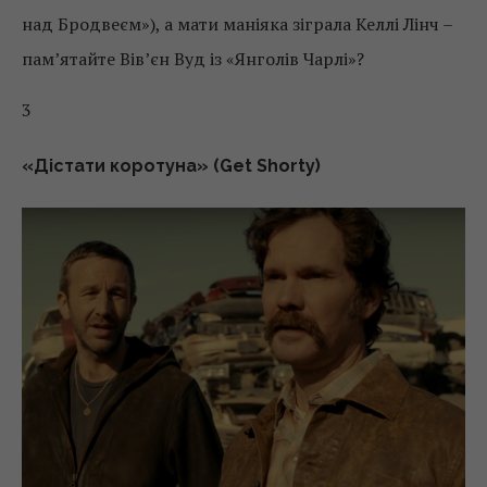
над Бродвеєм»), а мати маніяка зіграла Келлі Лінч –
пам’ятайте Вів’єн Вуд із «Янголів Чарлі»?
3
«Дістати коротуна» (Get Shorty)