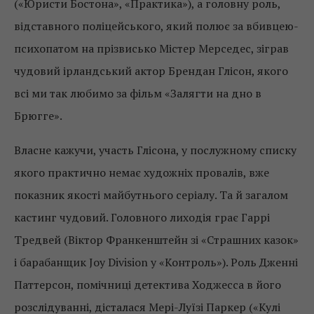
(«Юристи Бостона», «Практика»), а головну роль,
відставного поліцейського, який полює за вбивцею-
психопатом на прізвисько Містер Мерседес, зіграв
чудовий ірландський актор Брендан Глісон, якого
всі ми так любимо за фільм «Залягти на дно в
Брюгге».
Власне кажучи, участь Глісона, у послужному списку
якого практично немає художніх провалів, вже
показник якості майбутнього серіалу. Та й загалом
кастинг чудовий. Головного лиходія грає Гаррі
Тредвей (Віктор Франкенштейн зі «Страшних казок»
і барабанщик Joy Division у «Контроль»). Роль Дженні
Паттерсон, помічниці детектива Ходжесса в його
розслідуванні, дісталася Мері-Луїзі Паркер («Кулі