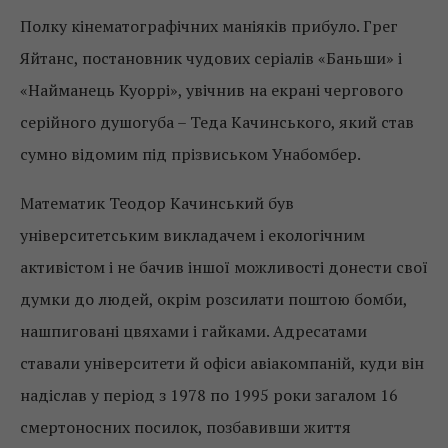
Полку кінематографічних маніяків прибуло. Грег
Яйтанс, постановник чудових серіалів «Баньши» і
«Найманець Куоррі», увічнив на екрані чергового
серійного душогуба – Теда Качинського, який став
сумно відомим під прізвиськом Унабомбер.
Математик Теодор Качинський був
університетським викладачем і екологічним
активістом і не бачив іншої можливості донести свої
думки до людей, окрім розсилати поштою бомби,
нашпиговані цвяхами і гайками. Адресатами
ставали університети й офіси авіакомпаній, куди він
надіслав у період з 1978 по 1995 роки загалом 16
смертоносних посилок, позбавивши життя