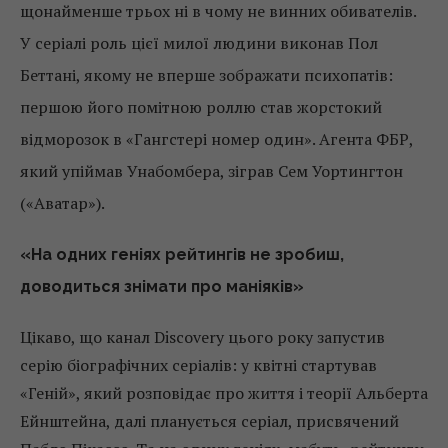
щонайменше трьох ні в чому не винних обивателів.
У серіалі роль цієї милої людини виконав Пол
Беттані, якому не вперше зображати психопатів:
першою його помітною роллю став жорстокий
відморозок в «Гангстері номер один». Агента ФБР,
який упіймав Унабомбера, зіграв Сем Уортингтон
(«Аватар»).
«На одних геніях рейтингів не зробиш,
доводиться знімати про маніяків»
Цікаво, що канал Discovery цього року запустив
серію біографічних серіалів: у квітні стартував
«Геній», який розповідає про життя і теорії Альберта
Ейнштейна, далі планується серіал, присвячений