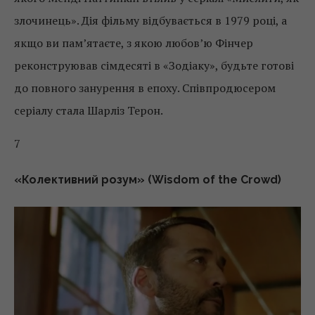
злочинець». Дія фільму відбувається в 1979 році, а
якщо ви пам’ятаєте, з якою любов’ю Фінчер
реконструював сімдесяті в «Зодіаку», будьте готові
до повного занурення в епоху. Співпродюсером
серіалу стала Шарліз Терон.
7
«Колективний розум» (Wisdom of the Crowd)