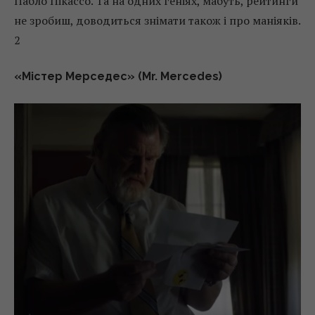
Пабло Пікассо. Та на одних геніях, мабуть, рейтинги
не зробиш, доводиться знімати також і про маніяків.
2
«Містер Мерседес» (Mr. Mercedes)