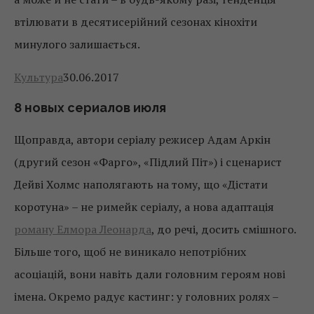
втілювати в десятисерійний сезонах кінохіти
минулого залишається.
Культура
30.06.2017
8 новых сериалов июля
Щоправда, автори серіалу режисер Адам Аркін
(другий сезон «Фарго», «Підлий Піт») і сценарист
Дейві Холмс наполягають на тому, що «Дістати
коротуна» – не римейк серіалу, а нова адаптація
роману Елмора Леонарда
, до речі, досить смішного.
Більше того, щоб не виникало непотрібних
асоціацій, вони навіть дали головним героям нові
імена. Окремо радує кастинг: у головних ролях –