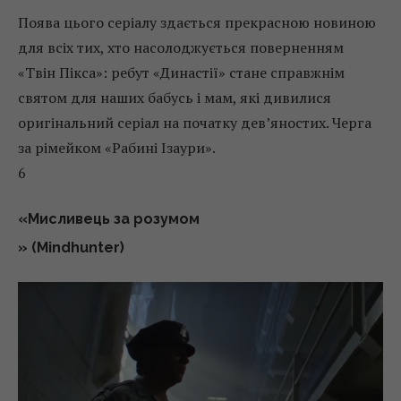
Поява цього серіалу здається прекрасною новиною
для всіх тих, хто насолоджується поверненням
«Твін Пікса»: ребут «Династії» стане справжнім
святом для наших бабусь і мам, які дивилися
оригінальний серіал на початку дев’яностих. Черга
за рімейком «Рабині Ізаури».
6
«Мисливець за розумом
» (Mindhunter)