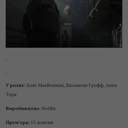
_
_
У ролях:
Холт МакКеллані, Джонатан Грофф, Анна
Торв
Виробництво:
Netflix
Прем’єра:
13 жовтня