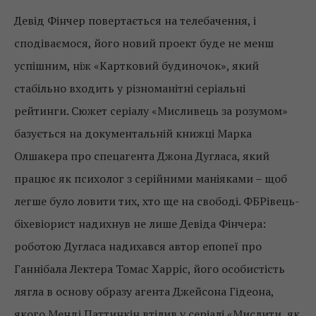
Девід Фінчер повертається на телебачення, і
сподіваємося, його новий проект буде не менш
успішним, ніж «Картковий будиночок», який
стабільно входить у різноманітні серіальні
рейтинги. Сюжет серіалу «Мисливець за розумом»
базується на документальній книжці Марка
Олшакера про спецагента Джона Дугласа, який
працює як психолог з серійними маніяками – щоб
легше було ловити тих, хто ще на свободі. ФБРівець-
біхевіорист надихнув не лише Девіда Фінчера:
роботою Дугласа надихався автор епопеї про
Ганнібала Лектера Томас Харріс, його особистість
лягла в основу образу агента Джейсона Гідеона,
якого Менді Паттинкін втілив у серіалі «Мислити, як