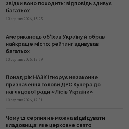
13:17 понеділок, 10 серпня 2026
звідки воно походить: відповідь здивує
багатьох
10 серпня 2026, 13:23
Монатік публічно звернувся до дружини та
показав їхні нові фото
13:13 понеділок, 10 серпня 2026
Американець об’їхав Україну й обрав
найкраще місто: рейтинг здивував
багатьох
Росія планує запускати до 200 балістичних
10 серпня 2026, 12:59
ракет за одну атаку, – Мадяр
13:04 понеділок, 10 серпня 2026
Понад рік НАЗК ігнорує незаконне
призначення голови ДРС Кучера до
В Європі бʼють на сполох через різкий
наглядової ради «Лісів України»
сплеск венеричних захворювань: в чому
10 серпня 2026, 12:51
причина
12:47 понеділок, 10 серпня 2026
Чому 11 серпня не можна відвідувати
кладовища: яке церковне свято
Втрати на десятки мільйонів доларів: у