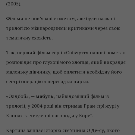
(2005).
Фільми не пов’язані сюжетом, але були названі
трилогією міжнародними критиками через свою
тематичну схожість.
Так, перший фільм серії «Співчуття панові помста»
розповідає про глухонімого хлопця, який викрадає
маленьку дівчинку, щоб оплатити необхідну його
сестрі операцію з пересадки нирки.
«Олдбой», ─
мабуть,
найвідоміший фільм із
трилогії, у 2004 році він отримав Гран-прі журі у
Каннах та численні нагороди у Кореї.
Картина зачіпає історію сім’янина О Де-су, якого