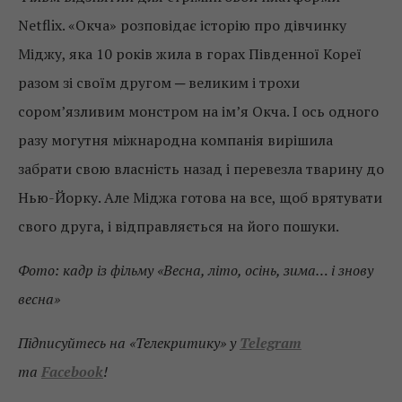
Netflix. «Окча» розповідає історію про дівчинку
Міджу, яка 10 років жила в горах Південної Кореї
разом зі своїм другом ─ великим і трохи
сором’язливим монстром на ім’я Окча. І ось одного
разу могутня міжнародна компанія вирішила
забрати свою власність назад і перевезла тварину до
Нью-Йорку. Але Міджа готова на все, щоб врятувати
свого друга, і відправляється на його пошуки.
Фото: кадр із фільму «Весна, літо, осінь, зима… і знову
весна»
Підписуйтесь на «Телекритику» у
Telegram
та
Facebook
!