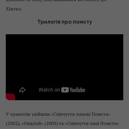
Хідеко.
Трилогія про помсту
У трилогію увійшли «Співчуття панові Помста»
(2002), «Олдбой» (2003) та «Співчуття пані Помста»