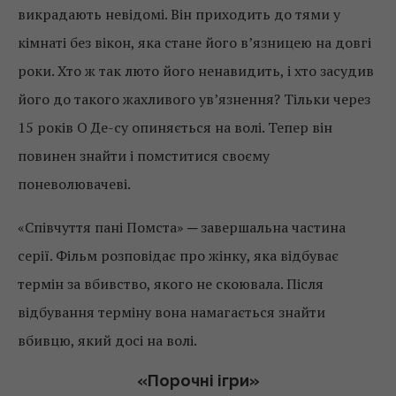
викрадають невідомі. Він приходить до тями у
кімнаті без вікон, яка стане його в’язницею на довгі
роки. Хто ж так люто його ненавидить, і хто засудив
його до такого жахливого ув’язнення? Тільки через
15 років О Де-су опиняється на волі. Тепер він
повинен знайти і помститися своєму
поневолювачеві.
«Співчуття пані Помста» ─ завершальна частина
серії. Фільм розповідає про жінку, яка відбуває
термін за вбивство, якого не скоювала. Після
відбування терміну вона намагається знайти
вбивцю, який досі на волі.
«Порочні ігри»