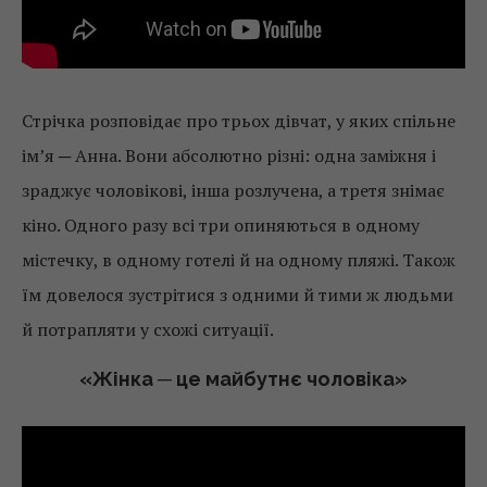
Стрічка розповідає про трьох дівчат, у яких спільне
ім’я ─ Анна. Вони абсолютно різні: одна заміжня і
зраджує чоловікові, інша розлучена, а третя знімає
кіно. Одного разу всі три опиняються в одному
містечку, в одному готелі й на одному пляжі. Також
їм довелося зустрітися з одними й тими ж людьми
й потрапляти у схожі ситуації.
«Жінка ─ це майбутнє чоловіка»