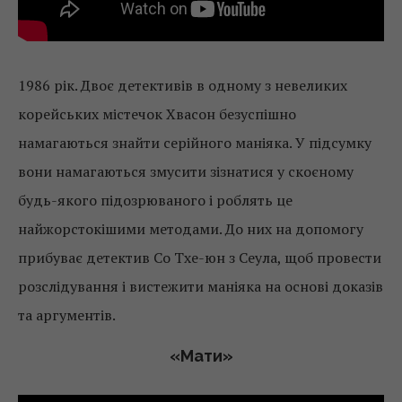
1986 рік. Двоє детективів в одному з невеликих
корейських містечок Хвасон безуспішно
намагаються знайти серійного маніяка. У підсумку
вони намагаються змусити зізнатися у скоєному
будь-якого підозрюваного і роблять це
найжорстокішими методами. До них на допомогу
прибуває детектив Со Тхе-юн з Сеула, щоб провести
розслідування і вистежити маніяка на основі доказів
та аргументів.
«
Мати
»