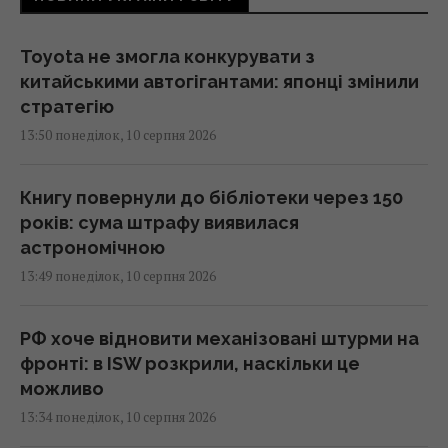
Toyota не змогла конкурувати з
китайськими автогігантами: японці змінили
стратегію
13:50 понеділок, 10 серпня 2026
Книгу повернули до бібліотеки через 150
років: сума штрафу виявилася
астрономічною
13:49 понеділок, 10 серпня 2026
РФ хоче відновити механізовані штурми на
фронті: в ISW розкрили, наскільки це
можливо
13:34 понеділок, 10 серпня 2026