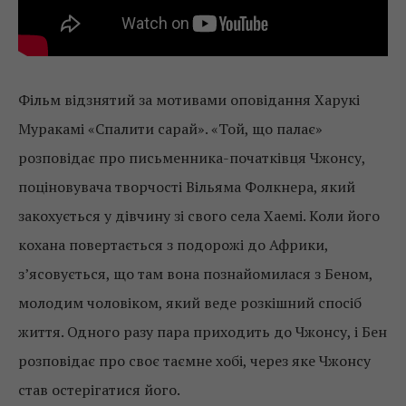
Фільм відзнятий за мотивами оповідання Харукі
Муракамі «Спалити сарай». «Той, що палає»
розповідає про письменника-початківця Чжонсу,
поціновувача творчості Вільяма Фолкнера, який
закохується у дівчину зі свого села Хаемі. Коли його
кохана повертається з подорожі до Африки,
з’ясовується, що там вона познайомилася з Беном,
молодим чоловіком, який веде розкішний спосіб
життя. Одного разу пара приходить до Чжонсу, і Бен
розповідає про своє таємне хобі, через яке Чжонсу
став остерігатися його.