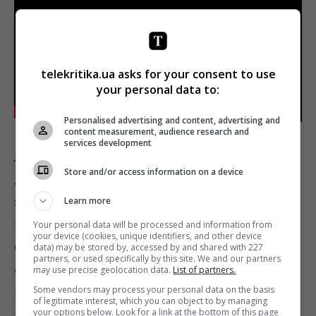
telekritika.ua asks for your consent to use
your personal data to:
Personalised advertising and content, advertising and
content measurement, audience research and
services development
Двоє друзів, молодий режисер, який колись виїхав
Store and/or access information on a device
до Америки, і університетський викладач,
зустрічаються зимовим днем ​​і згадують минуле. Їх
Learn more
розмова заходить про дівчину, у яку вони обидва
Your personal data will be processed and information from
your device (cookies, unique identifiers, and other device
були закохані кілька років тому, але сильно її
data) may be stored by, accessed by and shared with 227
partners, or used specifically by this site. We and our partners
образили. Вони вирішують розшукати її, і при цьому
may use precise geolocation data.
List of partners.
Some vendors may process your personal data on the basis
кожен потай сподівається воскресити колишнє
of legitimate interest, which you can object to by managing
your options below. Look for a link at the bottom of this page
кохання.