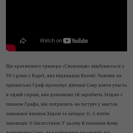
Дія еротичного трилера «Служниця» відбувається у
30-і роки у Кореї, яка підвладна Японії. Чоловік на
прізвисько Граф пропонує дівчині Соку взяти участь
в одній справі, яка допоможе їй заробити. Згідно з
планом Графа, він потрапить на зустріч у маєток
заможної японки Хідекі та зачарує її. А потім
заволодіє її багатством. У цьому й повинна йому
допомогти Соку, яка найнялася на службу до