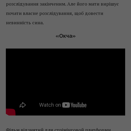
розслідування закінченим. Але його мати вирішує
почати власне розслідування, щоб довести
невинність сина.
«
Окча
»
Фільм відзнятий для стрімінговой платформи