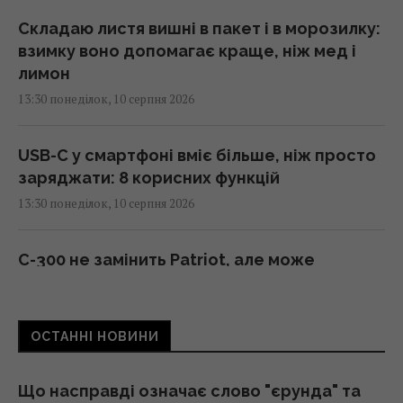
Складаю листя вишні в пакет і в морозилку:
взимку воно допомагає краще, ніж мед і
лимон
13:30 понеділок, 10 серпня 2026
USB-C у смартфоні вміє більше, ніж просто
заряджати: 8 корисних функцій
13:30 понеділок, 10 серпня 2026
С-300 не замінить Patriot, але може
підсилити нашу систему ППО, - Тимочко
13:19 понеділок, 10 серпня 2026
ОСТАННІ НОВИНИ
Електромобілі швидко втрачають у
вартості: експерт назвав головну причину
Що насправді означає слово "єрунда" та