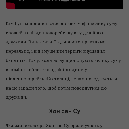
Кім Гунам повинен «чосонскій» мафії велику суму
грошей за південнокорейську візу для його
дружини. Виплатити її для нього практично
нереально, і він змушений терпіти знущання
бандитів. Тому, коли йому пропонують велику суму
в обмін за вбивство однієї людини у
південнокорейській столиці, Гунам погоджується
на це заради того, щоб потім повернутися до
дружини.
Хон сан Су
Фільми режисера Хон сан Су брали участь у