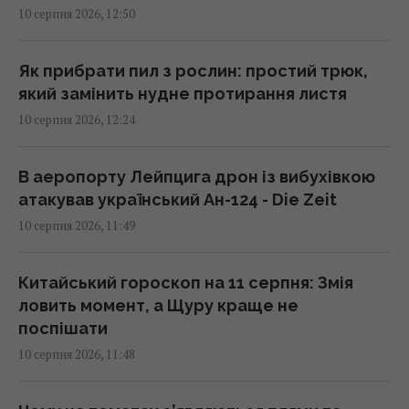
10 серпня 2026, 12:50
Криму ГУР спалило 2 установки С-400
"Тріумф"
12:37 понеділок, 10 серпня 2026
Як прибрати пил з рослин: простий трюк,
який замінить нудне протирання листя
10 серпня 2026, 12:24
Дев’ять корів залишили на дикому острові:
через 83 роки одна з них урятувала цілу
породу
В аеропорту Лейпцига дрон із вибухівкою
12:36 понеділок, 10 серпня 2026
атакував український Ан-124 - Die Zeit
10 серпня 2026, 11:49
Зірка "Білого лотоса" вперше стала мамою
12:35 понеділок, 10 серпня 2026
Китайський гороскоп на 11 серпня: Змія
ловить момент, а Щуру краще не
поспішати
iPhone 18 Pro вийде вже наступного місяця:
10 серпня 2026, 11:48
розкрито 10 головних нововведень
12:35 понеділок, 10 серпня 2026