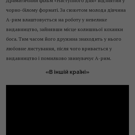
Драматичний фільм «Наступного дня» відзнятий у
чорно-білому форматі. За сюжетом молода дівчина
А-рим влаштовується на роботу у невелике
видавництво, зайнявши місце колишньої коханки
боса. Тим часом його дружина знаходить у нього
любовне листування, після чого вривається у
видавництво і помилково звинувачує А-рим.
«В іншій країні»