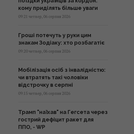
поїздки українців за кордон:
кому приділять більше уваги
09:21 четвер, 06 серпня 2026
Гроші потечуть у руки цим
знакам Зодіаку: хто розбагатіє
09:20 четвер, 06 серпня 2026
Мобілізація осіб з інвалідністю:
чи втратять такі чоловіки
відстрочку в серпні
09:15 четвер, 06 серпня 2026
Трамп "наїхав" на Гегсета через
гострий дефіцит ракет для
ППО, - WP