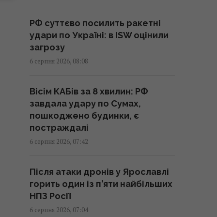
КНДР перекинула до Росії
РФ суттєво посилить ракетні
понад 100 ракет: в ISW
удари по Україні: в ISW оцінили
пояснили, чим це загрожує
загрозу
Україні
6 серпня 2026, 08:08
08:08 четвер, 06 серпня 2026
Вісім КАБів за 8 хвилин: РФ
6 серпня спека в Києві досягне
завдала удару по Сумах,
піку: температура підніметься
пошкоджено будинки, є
аж до +39°
постраждалі
08:03 четвер, 06 серпня 2026
6 серпня 2026, 07:42
Не лише смачно: 9 видів чаїв, які
Після атаки дронів у Ярославлі
допоможуть боротися із
горить один із п’яти найбільших
зайвою вагою
НПЗ Росії
07:57 четвер, 06 серпня 2026
6 серпня 2026, 07:04