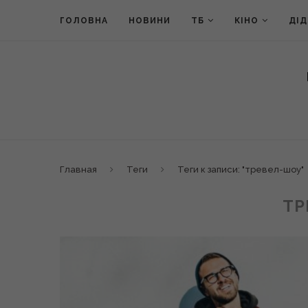
ГОЛОВНА
НОВИНИ
ТБ
КІНО
ДІ
Главная
Теги
Теги к записи: "тревел-шоу"
ТР