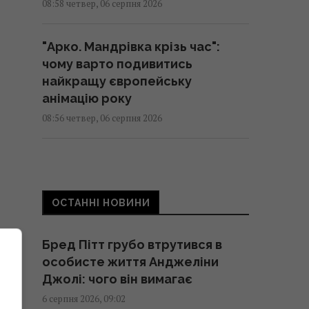
08:58 четвер, 06 серпня 2026
"Арко. Мандрівка крізь час":
чому варто подивитись
найкращу європейську
анімацію року
08:56 четвер, 06 серпня 2026
Росія вдарила 8 КАБами по
Сумах: є поранені
08:53 четвер, 06 серпня 2026
ОСТАННІ НОВИНИ
Користі буде мало: названо
Бред Пітт грубо втрутився в
найгірший час для вживання
особисте життя Анджеліни
кави
Джолі: чого він вимагає
08:50 четвер, 06 серпня 2026
6 серпня 2026, 09:02