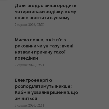
Китаєм та РФ, - Bloomberg
Доля щедро винагородить
02:05 п'ятниця, 07 серпня 2026
чотири знаки зодіаку: кому
почне щастити в усьому
Як вибратися з багнюки на
7 серпня 2026, 03:30
автомобілі: названо простий
предмет у салоні, що може
Миска повна, а кіт п’є з
допомогти
раковини чи унітазу: вчені
01:23 п'ятниця, 07 серпня 2026
назвали причину такої
поведінки
"Достатньо, щоб вижити, а не
7 серпня 2026, 02:21
перемогти": ексчиновниця
НАТО про надання ракет
Електроенергію
Україні
розподілятимуть інакше:
01:19 п'ятниця, 07 серпня 2026
Кабмін ухвалив рішення, що
зміниться
Одне налаштування, яке варто
7 серпня 2026, 02:11