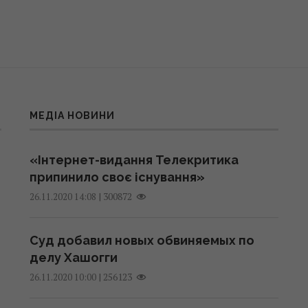
МЕДІА НОВИНИ
«Інтернет-видання Телекритика
припинило своє існування»
|
300872
26.11.2020 14:08
Суд добавил новых обвиняемых по
делу Хашогги
|
256123
26.11.2020 10:00