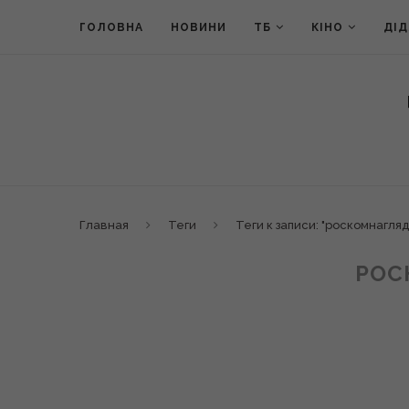
ГОЛОВНА
НОВИНИ
ТБ
КІНО
ДІ
Главная
Теги
Теги к записи: "роскомнагляд
РОС