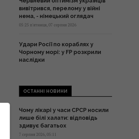
Червневий оптимізм українців
вивітрився, перелому у війні
нема, - німецький оглядач
05:25 п'ятниця, 07 серпня 2026
Удари Росії по кораблях у
Чорному морі: у FP розкрили
наслідки
04:37 п'ятниця, 07 серпня 2026
214 мільйонів років тому
ОСТАННІ НОВИНИ
астероїд залишив у Канаді
"око", видиме з космосу
Чому лікарі у часи СРСР носили
04:31 п'ятниця, 07 серпня 2026
лише білі халати: відповідь
здивує багатьох
У чому полягає користь
7 серпня 2026, 05:11