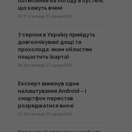
потепління на погоду в пустелі:
що кажуть вчені
06:37 п'ятниця, 07 серпня 2026
7 серпня в Україну прийдуть
довгоочікувані дощі та
прохолода: яким областям
пощастить (карта)
06:30 п'ятниця, 07 серпня 2026
Експерт вимкнув одне
налаштування Android – і
смартфон перестав
розряджатися вночі
05:30 п'ятниця, 07 серпня 2026