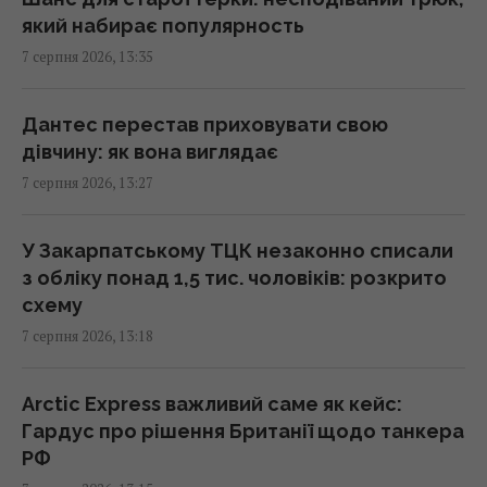
13:31 п'ятниця, 07 серпня 2026
який набирає популярность
7 серпня 2026, 13:35
Не Galaxy і не Pixel: експерти назвали
найнадійніший смартфон 2026 року
Дантес перестав приховувати свою
13:30 п'ятниця, 07 серпня 2026
дівчину: як вона виглядає
7 серпня 2026, 13:27
Згідно з фен-шуй, ці помилки в спальні
заважають відпочинку: як покращити сон
У Закарпатському ТЦК незаконно списали
13:30 п'ятниця, 07 серпня 2026
з обліку понад 1,5 тис. чоловіків: розкрито
схему
Що означає білий наліт на сливах:
7 серпня 2026, 13:18
експерти пояснили, для чого він потрібен
13:21 п'ятниця, 07 серпня 2026
Arctic Express важливий саме як кейс:
Гардус про рішення Британії щодо танкера
РФ
Безкоштовно без черг: у яких аеропортах