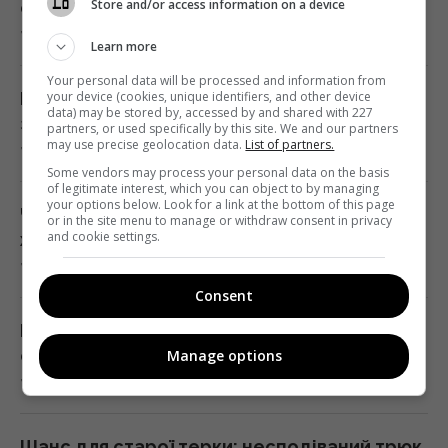
Store and/or access information on a device
сином
7 серпня 2026, 14:35
Learn more
Чоловік врятував спраглого лелеку під час
Your personal data will be processed and information from
40-градусної спеки: зворушливе відео
your device (cookies, unique identifiers, and other device
Під час ремонту в будинку 1916 року
data) may be stored by, accessed by and shared with 227
14:00 п'ятниця, 07 серпня 2026
знайшли щось незвичайне: що сховали
partners, or used specifically by this site. We and our partners
may use precise geolocation data.
List of partners.
7 серпня 2026, 14:17
Some vendors may process your personal data on the basis
Навіщо залишати серветку на підлозі:
of legitimate interest, which you can object to by managing
простий трюк для кухні
your options below. Look for a link at the bottom of this page
Чому 8 серпня не можна скаржитися на
or in the site menu to manage or withdraw consent in privacy
13:54 п'ятниця, 07 серпня 2026
and cookie settings.
життя: яке церковне свято
7 серпня 2026, 14:12
В Україні стрімко дорожчає оренда: Київ
Consent
серед лідерів
Польща намагається залишити українців в
13:51 п'ятниця, 07 серпня 2026
себе: експерт назвав причину
Manage options
7 серпня 2026, 13:36
Люди постійно перебивають інших не
через грубість: причини набагато глибші
Шанс для старої терки: несподіваний трюк,