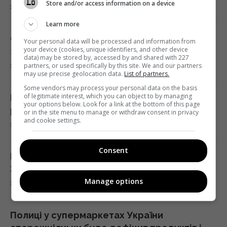
21:04 субота, 08 серпня 2026
Store and/or access information on a device
8 серпня 2026, 22:34
Learn more
Коли Україна почне виробництво ракет до
Скарб часів війни: подружжя знайшло
Your personal data will be processed and information from
Patriot: Зеленський сказав, від чого
your device (cookies, unique identifiers, and other device
золото та срібло під час ремонту
залежать строки
data) may be stored by, accessed by and shared with 227
8 серпня 2026, 22:33
partners, or used specifically by this site. We and our partners
21:04 субота, 08 серпня 2026
may use precise geolocation data.
List of partners.
Some vendors may process your personal data on the basis
of legitimate interest, which you can object to by managing
Більше ніякої затхлості: чим обробити
Прихована мобілізація й маніпуляції:
your options below. Look for a link at the bottom of this page
рушники, щоб вони пахли свіжістю
or in the site menu to manage or withdraw consent in privacy
Зеленський розкрив подальші плани Путіна
and cookie settings.
8 серпня 2026, 21:47
20:50 субота, 08 серпня 2026
Consent
Виведення українських військ з Донбасу:
Астролог Влад Росс здивував новим
Зеленський розставив всі крапки над "і"
прогнозом щодо завершення війни в
Manage options
8 серпня 2026, 21:31
Україні
20:33 субота, 08 серпня 2026
Полиці у супермаркетах України