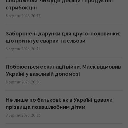
спорожніли: чи буде дефіцит продуктів і
Україна купила у Туреччини партію ракет
стрибок цін
ATACMS і гусеничні версії "Хаймарсів"
8 серпня 2026, 20:52
20:30 субота, 08 серпня 2026
Заборонені дарунки для другої половинки:
Лев Тарас, якого врятували від війни в
що притягує сварки та сльози
Україні, тяжко захворів
8 серпня 2026, 20:51
20:13 субота, 08 серпня 2026
Побоюється ескалації війни: Маск відмовив
"Вибухають" через кожну дрібницю: 9
Україні у важливій допомозі
проблем людей, яких легко розізлити
8 серпня 2026, 20:20
20:12 субота, 08 серпня 2026
Не лише по батькові: як в Україні давали
Названо найсильнішу розвідку Європи, і це
прізвища позашлюбним дітям
не ГУР
8 серпня 2026, 20:13
19:57 субота, 08 серпня 2026