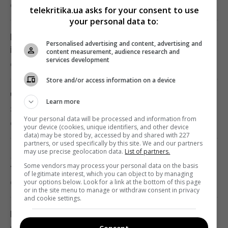
6 серпня 2026, 07:42
telekritika.ua asks for your consent to use
07:30 четвер, 06 серпня 2026
your personal data to:
Після атаки дронів у Ярославлі горить один
Що таке свято Преображення Господнє:
Personalised advertising and content, advertising and
із п’яти найбільших НПЗ Росії
content measurement, audience research and
українські традиції та 5 суворих заборон
services development
6 серпня 2026, 07:04
07:30 четвер, 06 серпня 2026
Store and/or access information on a device
Чому в горах не можна кричати: давня
У Ярославлі після атаки дронів горить один
Learn more
заборона, яку місцеві ніколи не порушують
із найбільших російських НПЗ (відео)
Your personal data will be processed and information from
6 серпня 2026, 05:39
your device (cookies, unique identifiers, and other device
07:26 четвер, 06 серпня 2026
data) may be stored by, accessed by and shared with 227
partners, or used specifically by this site. We and our partners
may use precise geolocation data.
List of partners.
Як часто потрібно чистити бойлер: точні
Гороскоп на 6 серпня за картами Таро:
Some vendors may process your personal data on the basis
терміни та правила профілактики
Терези - вдача, Тельцям - швидкі рішення
of legitimate interest, which you can object to by managing
your options below. Look for a link at the bottom of this page
6 серпня 2026, 05:25
07:20 четвер, 06 серпня 2026
or in the site menu to manage or withdraw consent in privacy
and cookie settings.
Мало хто знає: що насправді означає
Гороскоп на 6 серпня: Стрільцям –
сніжинка на панелі холодильника