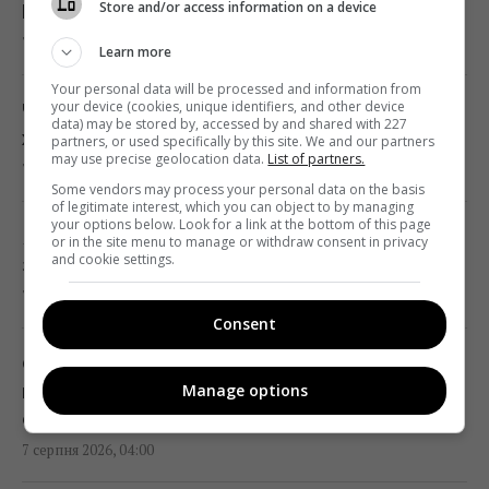
Store and/or access information on a device
Patriot
Червневий оптимізм українців вивітрився,
7 серпня 2026, 07:03
перелому у війні нема, - німецький оглядач
Learn more
05:25 п'ятниця, 07 серпня 2026
Your personal data will be processed and information from
your device (cookies, unique identifiers, and other device
Чому лікарі у часи СРСР носили лише білі
data) may be stored by, accessed by and shared with 227
халати: відповідь здивує багатьох
partners, or used specifically by this site. We and our partners
Удари Росії по кораблях у Чорному морі: у
may use precise geolocation data.
List of partners.
7 серпня 2026, 05:11
FP розкрили наслідки
Some vendors may process your personal data on the basis
of legitimate interest, which you can object to by managing
04:37 п'ятниця, 07 серпня 2026
your options below. Look for a link at the bottom of this page
Яка ідеальна пара для Близнюків: три
or in the site menu to manage or withdraw consent in privacy
and cookie settings.
знаки, з якими союз є майже бездоганним
214 мільйонів років тому астероїд залишив
7 серпня 2026, 04:54
у Канаді "око", видиме з космосу
Consent
04:31 п'ятниця, 07 серпня 2026
Супертест на IQ: потрібно знайти 3
Manage options
відмінності на картинці лісової вечері за 17
У чому полягає користь волоських горіхів
с
для серця, мозку та зміцнення імунітету
7 серпня 2026, 04:00
03:28 п'ятниця, 07 серпня 2026