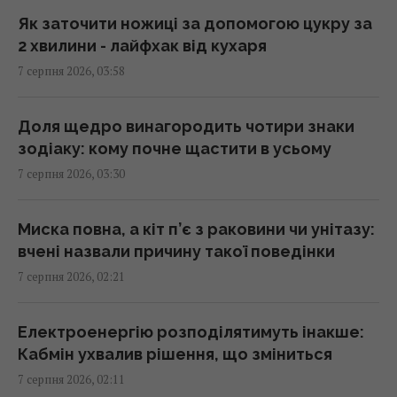
Як заточити ножиці за допомогою цукру за
В Генштабі ЗСУ повідомили, на яку суму
2 хвилини - лайфхак від кухаря
країни НАТО виділять Україні військової
7 серпня 2026, 03:58
допомоги
02:52 п'ятниця, 07 серпня 2026
Доля щедро винагородить чотири знаки
зодіаку: кому почне щастити в усьому
Кинджал Тутанхамона виявився викуваним
7 серпня 2026, 03:30
із позаземного металу, - археологи
02:26 п'ятниця, 07 серпня 2026
Миска повна, а кіт п’є з раковини чи унітазу:
вчені назвали причину такої поведінки
США запровадили нові санкції проти Куби
7 серпня 2026, 02:21
за співпрацю з Китаєм та РФ, - Bloomberg
02:05 п'ятниця, 07 серпня 2026
Електроенергію розподілятимуть інакше:
Кабмін ухвалив рішення, що зміниться
Як вибратися з багнюки на автомобілі:
7 серпня 2026, 02:11
названо простий предмет у салоні, що