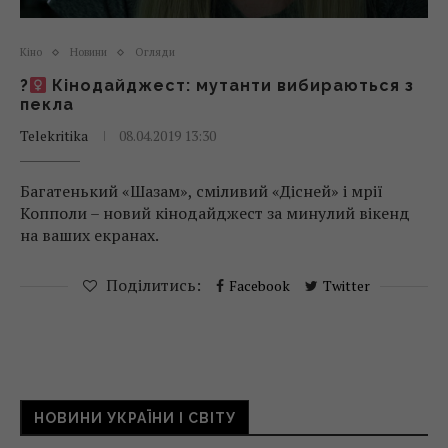
Кіно
Новини
Огляди
?
Кінодайджест: мутанти вибираються з
пекла
Telekritika
08.04.2019 13:30
Багатенький «Шазам», сміливий «Дісней» і мрії
Копполи – новий кінодайджест за минулий вікенд
на ваших екранах.
Поділитись:
Facebook
Twitter
НОВИНИ УКРАЇНИ І СВІТУ