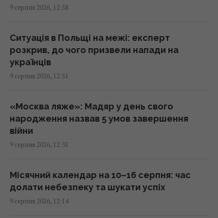
11:57 неділя, 09 серпня 2026
9 серпня 2026, 12:58
У Геленджику знищено позицію С-400, з
Ситуація в Польщі на межі: експерт
якої 8 серпня били по Україні, - Мадяр
розкрив, до чого призвели напади на
11:43 неділя, 09 серпня 2026
українців
9 серпня 2026, 12:51
Дві океанічні аномалії можуть вплинути на
зиму 2026–2027 років у Європі
«Москва ляже»: Мадяр у день свого
11:40 неділя, 09 серпня 2026
народження назвав 5 умов завершення
війни
Новий фільм Marvel б’є рекорд за
9 серпня 2026, 12:31
рекордом - він уже став головним хітом
2026 року
Місячний календар на 10–16 серпня: час
11:38 неділя, 09 серпня 2026
долати небезпеку та шукати успіх
9 серпня 2026, 12:14
Життя цих знаків Зодіаку перевернеться на