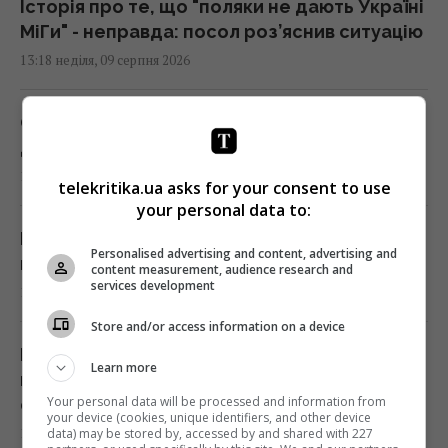
Історія про те, що "поляки не дають Україні
МіГи" - неправда: посол роз’яснив ситуацію
13:18 неділя, 09 серпня 2026
Одна чашка цього напою на день може
допомогти печінці, - дієтологи
13:11 неділя, 09 серпня 2026
telekritika.ua asks for your consent to use
your personal data to:
Пономарьов у день 53-річчя розкрив "свій
Personalised advertising and content, advertising and
найбільший секрет": до чого тут ШІ
content measurement, audience research and
services development
12:47 неділя, 09 серпня 2026
Store and/or access information on a device
Не "костилі", не "коляска" і не "носилки": як
Learn more
правильно казати українською, -
Your personal data will be processed and information from
філологиня
your device (cookies, unique identifiers, and other device
12:44 неділя, 09 серпня 2026
data) may be stored by, accessed by and shared with 227