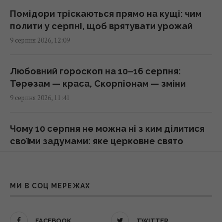
180 градусів дуже скоро
Помідори тріскаються прямо на кущі: чим
11:25 неділя, 09 серпня 2026
полити у серпні, щоб врятувати урожай
9 серпня 2026, 12:09
Як перевірити масло в домашніх умовах: 5
способів виявити підробку
Любовний гороскоп на 10–16 серпня:
11:24 неділя, 09 серпня 2026
Терезам — краса, Скорпіонам — зміни
9 серпня 2026, 11:41
Росіяни просунулися у Часовому Яру, -
DeepState
Чому 10 серпня не можна ні з ким ділитися
11:16 неділя, 09 серпня 2026
своїми задумами: яке церковне свято
9 серпня 2026, 11:37
Пенсіонер переїхав з Майорки на Таїланд і
тепер називає себе "королем світу"
Чекали на це 8 років: для чотирьох знаків
МИ В СОЦ МЕРЕЖАХ
11:12 неділя, 09 серпня 2026
зодіаку починається неймовірно вдалий
період
FACEBOOK
TWITTER