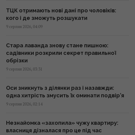
Риб випустили за сотні кілометрів від дому:
через два роки вони повернулися
ТЦК отримають нові дані про чоловіків:
02:33 неділя, 09 серпня 2026
кого і де зможуть розшукати
9 серпня 2026, 04:09
Експерти розповіли, як послужить ЗСУ
свіжа партія зброї від Туреччини
Стара лаванда знову стане пишною:
02:27 неділя, 09 серпня 2026
садівники розкрили секрет правильної
обрізки
9 серпня 2026, 03:31
Один із найближчих соратників Асада
переховується в Москві, - The Telegraph
01:58 неділя, 09 серпня 2026
Оси зникнуть з ділянки раз і назавжди:
одна хитрість змусить їх оминати подвір’я
9 серпня 2026, 02:14
Зухвалі удари України по Росії можуть
зіграти на руку Путіну, - The Times
01:23 неділя, 09 серпня 2026
Незнайомка «захопила» чужу квартиру:
власниця дізналася про це під час