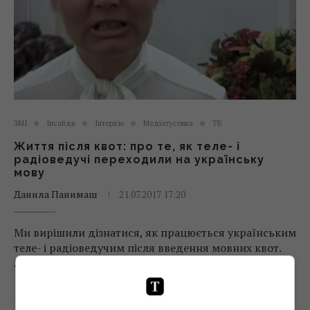
ЗМІ
Інсайди
Інтерв'ю
Медіатусовка
ТБ
Життя після квот: про те, як теле- і
радіоведучі переходили на українську
мову
Данила Панимаш
21.07.2017 17:20
Ми вирішили дізнатися, як працюється українським
теле- і радіоведучим після введення мовних квот.
Зокрема, яких зусиль вони докладають...
Поділитись:
Facebook
Twitter