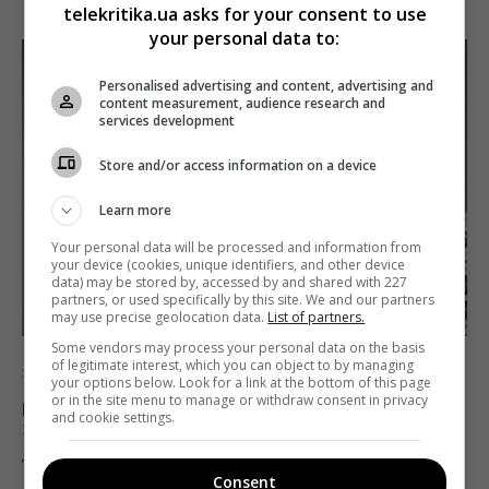
telekritika.ua asks for your consent to use
your personal data to:
Personalised advertising and content, advertising and
content measurement, audience research and
services development
Store and/or access information on a device
Learn more
Your personal data will be processed and information from
your device (cookies, unique identifiers, and other device
data) may be stored by, accessed by and shared with 227
partners, or used specifically by this site. We and our partners
may use precise geolocation data.
List of partners.
Some vendors may process your personal data on the basis
of legitimate interest, which you can object to by managing
ЗМІ
Новини
your options below. Look for a link at the bottom of this page
or in the site menu to manage or withdraw consent in privacy
Матвій Ганапольський піде з українських
and cookie settings.
ЗМІ у разі встановлення мовних квот
Telekritika
02.11.2016 12:53
Consent