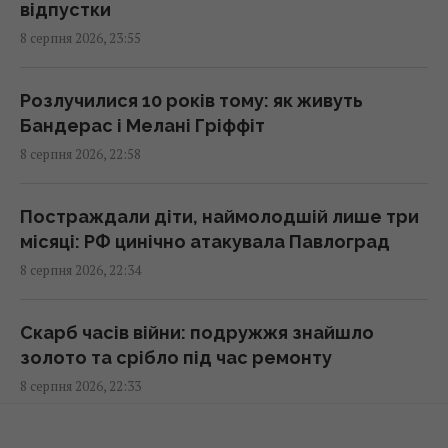
відпустки
Експерт назвав 4 безкоштовні програми,
8 серпня 2026, 23:55
які встановлює на кожен ПК із Windows
01:15 неділя, 09 серпня 2026
Розлучилися 10 років тому: як живуть
Бандерас і Мелані Гріффіт
Росія може застосувати ядерну зброю
8 серпня 2026, 22:58
проти України: у МЗС Туреччини назвали
реальну умову
00:37 неділя, 09 серпня 2026
Постраждали діти, наймолодшій лише три
місяці: РФ цинічно атакувала Павлоград
8 серпня 2026, 22:34
Має невдоволений вигляд і є майстром
маскування: що відомо про дивного птаха з
Австралії
Скарб часів війни: подружжя знайшло
00:30 неділя, 09 серпня 2026
золото та срібло під час ремонту
8 серпня 2026, 22:33
Європейські річки обміліли: DW розповів,
чи йдеться про нестачу питної води