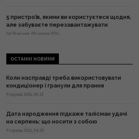
5 пристроїв, якими ви користуєтеся щодня,
але забуваєте перезавантажувати
04:30 неділя, 09 серпня 2026
На виноградниках у США встановили понад
ОСТАННІ НОВИНИ
500 будиночків для сов: результат
здивував
03:30 неділя, 09 серпня 2026
Коли насправді треба використовувати
кондиціонер і гранули для прання
9 серпня 2026, 05:21
Археологи виявили у глибокій печері
споруду, зведену 176 500 років тому: що їх
здивувало
Дата народження підкаже талісман удачі
02:59 неділя, 09 серпня 2026
на серпень: що носити з собою
9 серпня 2026, 04:30