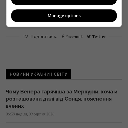
Журналіст і теле- і радіоведучий Матвій
Ганапольський не має наміру працювати в
Manage options
українських ЗМІ в разі встановлення квот...
Поділитись:
Facebook
Twitter
НОВИНИ УКРАЇНИ І СВІТУ
Чому Венера гарячіша за Меркурій, хоча й
розташована далі від Сонця: пояснення
вчених
06:39 неділя, 09 серпня 2026