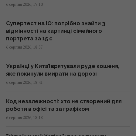
6 серпня 2026, 19:10
термінові поставки зенітних ракет, - NYT
18:56 четвер, 06 серпня 2026
Супертест на IQ: потрібно знайти 3
відмінності на картинці сімейного
Зустріч із "відьмою" змінила все: зірка 2000-
портрета за 15 с
х вперше розкрила, чому зникла зі сцени
6 серпня 2026, 18:57
18:42 четвер, 06 серпня 2026
Українці у Китаї врятували руде кошеня,
Румунія змінює течію Дунаю: для чого вона
яке покинули вмирати на дорозі
це робить
6 серпня 2026, 18:41
18:30 четвер, 06 серпня 2026
Код незалежності: хто не створений для
Податкова служба передасть Міноборони
роботи в офісі та за графіком
дані про чоловіків 18–60 років: що вирішив
6 серпня 2026, 18:18
уряд
18:22 четвер, 06 серпня 2026