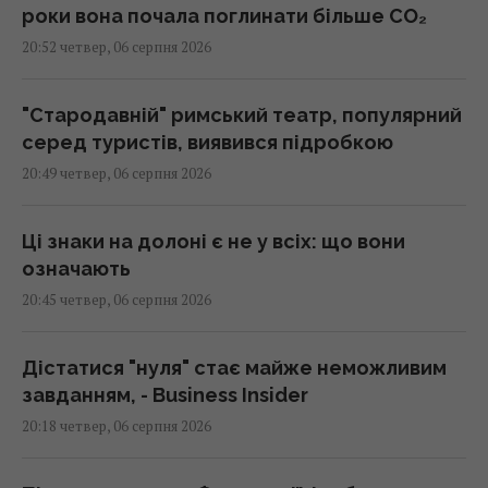
роки вона почала поглинати більше CO₂
20:52 четвер, 06 серпня 2026
"Стародавній" римський театр, популярний
серед туристів, виявився підробкою
20:49 четвер, 06 серпня 2026
Ці знаки на долоні є не у всіх: що вони
означають
20:45 четвер, 06 серпня 2026
Дістатися "нуля" стає майже неможливим
завданням, - Business Insider
20:18 четвер, 06 серпня 2026