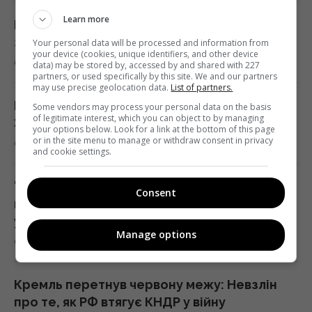
19:35 четвер, 06 серпня 2026
Learn more
М'ята збереже аромат та свіжість: як
заготовити листя на зиму без сушіння
Your personal data will be processed and information from
Люди, які народилися в ці місяці,
your device (cookies, unique identifiers, and other device
6 серпня 2026, 20:24
data) may be stored by, accessed by and shared with 227
найвідповідальніші
partners, or used specifically by this site. We and our partners
19:30 четвер, 06 серпня 2026
may use precise geolocation data.
List of partners.
В Україні з’явиться нове свято 8 серпня:
Some vendors may process your personal data on the basis
of legitimate interest, which you can object to by managing
Зеленський підписав указ
your options below. Look for a link at the bottom of this page
В Україні розподіляти електроенергію
or in the site menu to manage or withdraw consent in privacy
6 серпня 2026, 19:49
будуть по-новому: Шмигаль розкрив деталі
and cookie settings.
19:22 четвер, 06 серпня 2026
"Щоб Україна перемогла": у Польщі
Consent
пропонують масово депортувати
Супутник Сатурна обертається настільки
українських чоловіків
повільно, що його доба триває майже 16
Manage options
6 серпня 2026, 19:31
днів
18:57 четвер, 06 серпня 2026
Кремль перетнув червону межу: Невзлін
про те, як РФ втягує КНДР у війну
Захід проігнорував прохання Києва про