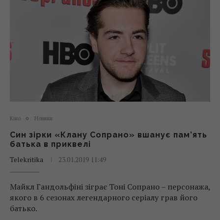
Кіно
Новини
Син зірки «Клану Сопрано» вшанує пам’ять
батька в приквелі
Telekritika
23.01.2019 11:49
Майкл Гандольфіні зіграє Тоні Сопрано – персонажа,
якого в 6 сезонах легендарного серіалу грав його
батько.