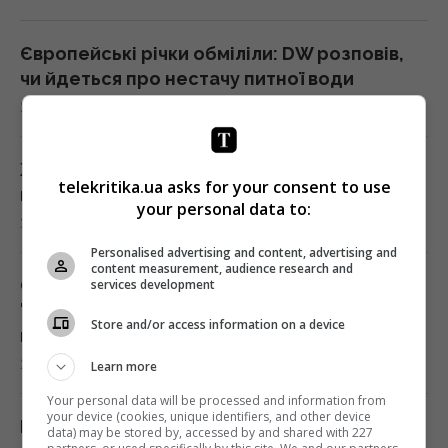
Європейські річки обміліли: DW розповів,
чи йдеться про нестачу питної води
23:53 субота, 08 серпня 2026
Жителів Одеси готують до захисту міста
telekritika.ua asks for your consent to use
від російського десанту
your personal data to:
23:26 субота, 08 серпня 2026
Personalised advertising and content, advertising and
content measurement, audience research and
Стародавній римлянин міг збирати кістки
services development
"морських чудовиськ": вчені знайшли його
Store and/or access information on a device
колекцію
23:23 субота, 08 серпня 2026
Learn more
Your personal data will be processed and information from
your device (cookies, unique identifiers, and other device
Росія вдарила по центру Павлограда: є
data) may be stored by, accessed by and shared with 227