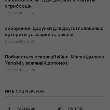
Коли Україна почне виробництво ракет до
стрибок цін
Patriot: Зеленський сказав, від чого
8 серпня 2026, 20:52
залежать строки
21:04 субота, 08 серпня 2026
Заборонені дарунки для другої половинки:
що притягує сварки та сльози
Прихована мобілізація й маніпуляції:
8 серпня 2026, 20:51
Зеленський розкрив подальші плани Путіна
20:50 субота, 08 серпня 2026
Побоюється ескалації війни: Маск відмовив
Україні у важливій допомозі
Астролог Влад Росс здивував новим
8 серпня 2026, 20:20
прогнозом щодо завершення війни в
Україні
20:33 субота, 08 серпня 2026
Не лише по батькові: як в Україні давали
прізвища позашлюбним дітям
МИ В СОЦ МЕРЕЖАХ
8 серпня 2026, 20:13
Україна купила у Туреччини партію ракет
ATACMS і гусеничні версії "Хаймарсів"
FACEBOOK
TWITTER