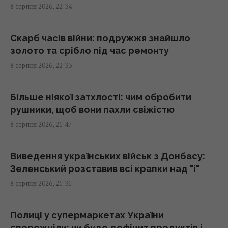
8 серпня 2026, 22:34
до Путіна на тлі ударів по Україні
21:43 субота, 08 серпня 2026
Скарб часів війни: подружжя знайшло
золото та срібло під час ремонту
У СРСР створили систему "судного дня",
8 серпня 2026, 22:33
яка досі може знищити людство
21:18 субота, 08 серпня 2026
Більше ніякої затхлості: чим обробити
рушники, щоб вони пахли свіжістю
"Це дуже боляче": син Байдена розповів
8 серпня 2026, 21:47
про стан здоров’я свого батька
21:15 субота, 08 серпня 2026
Виведення українських військ з Донбасу:
Зеленський розставив всі крапки над "і"
Путін стягнув у Москву ППО з усієї Росії, але
8 серпня 2026, 21:31
збитки все одно шалені, - Зеленський
21:04 субота, 08 серпня 2026
Полиці у супермаркетах України
спорожніли: чи буде дефіцит продуктів і