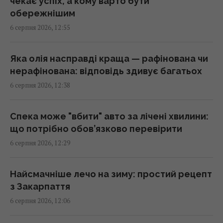
чекає успіх, а кому варто бути
Маскують під роботу, шлюб та лікування:
обережнішим
голова Нацполіції про нові схеми торгівлі
6 серпня 2026, 12:55
людьми
12:52 четвер, 06 серпня 2026
Яка олія насправді краща — рафінована чи
нерафінована: відповідь здивує багатьох
"Непомітні" російські диверсії: війна в
6 серпня 2026, 12:38
Європі вже триває
12:50 четвер, 06 серпня 2026
Спека може "вбити" авто за лічені хвилини:
що потрібно обов’язково перевірити
Запах, якого бояться миші: названо
6 серпня 2026, 12:29
простий спосіб відлякати гризунів
12:44 четвер, 06 серпня 2026
Найсмачніше лечо на зиму: простий рецепт
з Закарпаття
Стефанішину підозрюють в незаконному
6 серпня 2026, 12:06
збагаченні на 13,9 млн грн: в НАБУ розкрили
деталі