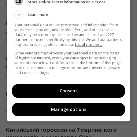
Store and/or access information on a device
6 серпня 2026, 13:23
Судноплавство через Баб-ель-Мандебську
Learn more
протоку майже повністю зупинилося, –
Гайтана опублікувала рідкісний знімок із
Your personal data will be processed and information from
Reuters
your device (cookies, unique identifiers, and other device
донькою біля моря
data) may be stored by, accessed by and shared with 227
13:02 четвер, 06 серпня 2026
6 серпня 2026, 13:17
partners, or used specifically by this site. We and our partners
may use precise geolocation data.
List of partners.
Some vendors may process your personal data on the basis
Starlink Маска підкорює авіацію: названо
of legitimate interest, which you can object to by managing
Морква більше не буде гіркою: що
your options below. Look for a link at the bottom of this page
авіакомпанії, які мають супутниковий Wi-Fi
потрібно зробити ще до збору врожаю
or in the site menu to manage or withdraw consent in privacy
на борту
and cookie settings.
6 серпня 2026, 13:09
12:57 четвер, 06 серпня 2026
Consent
Похолодання і сильні дощі накривають
Не завжди про ввічливість: ось що
Україну: коли спека відступить всюди
приховують люди, які дякують за кожну
Manage options
6 серпня 2026, 12:58
дрібницю
12:57 четвер, 06 серпня 2026
Китайський гороскоп на 7 серпня: кого