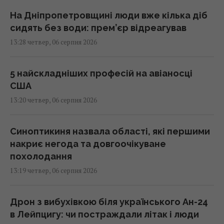
На Дніпропетровщині люди вже кілька діб
сидять без води: прем’єр відреагував
13:28 четвер, 06 серпня 2026
5 найскладніших професій на авіаносці
США
13:20 четвер, 06 серпня 2026
Синоптикиня назвала області, які першими
накриє негода та довгоочікуване
похолодання
13:19 четвер, 06 серпня 2026
Дрон з вибухівкою біля українського Ан-24
в Лейпцигу: чи постраждали літак і люди