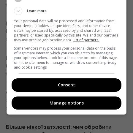
8 серпня 2026, 23:55
8 фраз, що видають соціопата
Learn more
22:19 субота, 08 серпня 2026
Your personal data will be processed and information from
Розлучилися 10 років тому: як живуть
your device (cookies, unique identifiers, and other device
Бандерас і Мелані Гріффіт
data) may be stored by, accessed by and shared with 227
ЗСУ знищили комплекс РЕБ, призначений
partners, or used specifically by this site. We and our partners
8 серпня 2026, 22:58
may use precise geolocation data.
List of partners.
для придушення Starlink, - OSINT
Some vendors may process your personal data on the basis
22:16 субота, 08 серпня 2026
of legitimate interest, which you can object to by managing
Постраждали діти, наймолодшій лише три
your options below. Look for a link at the bottom of this page
or in the site menu to manage or withdraw consent in privacy
місяці: РФ цинічно атакувала Павлоград
and cookie settings.
Відомий американський актор звернувся
8 серпня 2026, 22:34
до Путіна на тлі ударів по Україні
21:43 субота, 08 серпня 2026
Consent
Скарб часів війни: подружжя знайшло
золото та срібло під час ремонту
Manage options
У СРСР створили систему "судного дня",
8 серпня 2026, 22:33
яка досі може знищити людство
21:18 субота, 08 серпня 2026
Більше ніякої затхлості: чим обробити