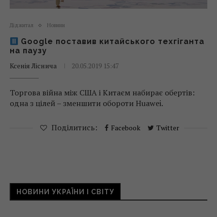
Діджитал
Новини
Google поставив китайського техгіганта
на паузу
Ксенія Ліснича
20.05.2019 15:47
Торгова війна між США і Китаєм набирає обертів:
одна з цілей – зменшити обороти Huawei.
Поділитись:
Facebook
Twitter
НОВИНИ УКРАЇНИ І СВІТУ