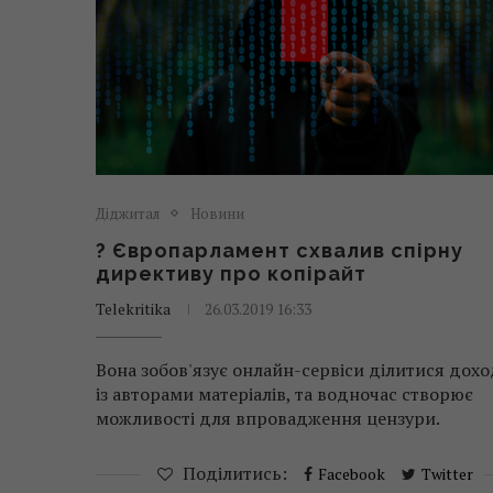
Діджитал
Новини
? Європарламент схвалив спірну
директиву про копірайт
Telekritika
26.03.2019 16:33
Вона зобов'язує онлайн-сервіси ділитися дох
із авторами матеріалів, та водночас створює
можливості для впровадження цензури.
Поділитись:
Facebook
Twitter