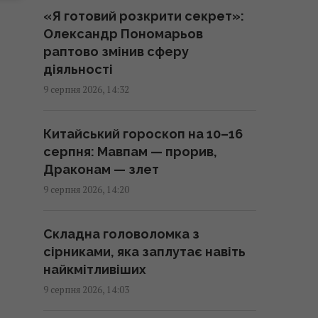
«Я готовий розкрити секрет»:
Три яблука сховалися серед
Олександр Пономарьов
птахів: на їх пошуки дають лише
раптово змінив сферу
11 секунд
діяльності
14:16 неділя, 09 серпня 2026
9 серпня 2026, 14:32
Випросила рецепт кабачків по-
Китайський гороскоп на 10–16
корейськи у продавця на ринку:
серпня: Мавпам — прорив,
готую їх просто так і на зиму
Драконам — злет
14:05 неділя, 09 серпня 2026
9 серпня 2026, 14:20
Одеса вночі пережила
Складна головоломка з
наймасштабніший удар за весь
сірниками, яка заплутає навіть
час повномасштабної війни, –
найкмітливіших
Коваленко
9 серпня 2026, 14:03
13:59 неділя, 09 серпня 2026