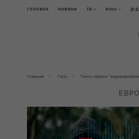
ГОЛОВНА
НОВИНИ
ТБ
КІНО
ДІ
Главная
Теги
Теги к записи: "европарламе
ЕВР