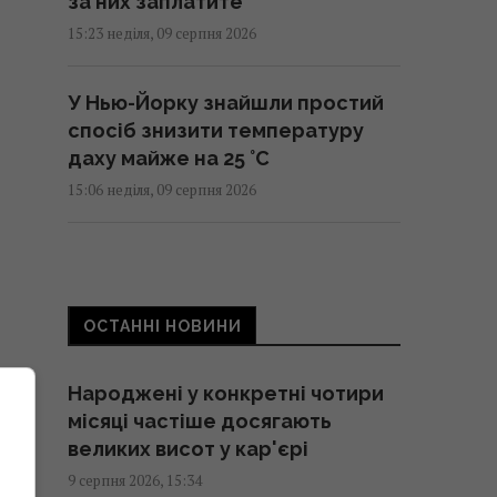
за них заплатите
15:23 неділя, 09 серпня 2026
У Нью-Йорку знайшли простий
спосіб знизити температуру
даху майже на 25 °C
15:06 неділя, 09 серпня 2026
Забезпечував роботою 3500
людей: у Житомирі зупинився
німецький завод після атаки РФ
ОСТАННІ НОВИНИ
15:01 неділя, 09 серпня 2026
Народжені у конкретні чотири
Пілот взявся за практично
місяці частіше досягають
безлюдний острів: за 50 років
великих висот у кар'єрі
він змінився до невпізнання
9 серпня 2026, 15:34