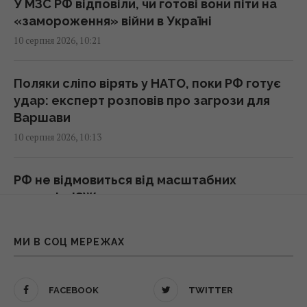
У МЗС РФ відповіли, чи готові вони піти на
Калорійність грузинської кухні - міф: шеф-
«замороження» війни в Україні
кухарка назвала страви, які не вдарять по
талії
10 серпня 2026, 10:21
11:03 понеділок, 10 серпня 2026
Поляки сліпо вірять у НАТО, поки РФ готує
удар: експерт розповів про загрози для
Гірше за комарів: укуси цих дрібних комах
Варшави
можуть боліти днями
10 серпня 2026, 10:13
10:50 понеділок, 10 серпня 2026
РФ не відмовиться від масштабних
У "ПриватБанку" зріс євро: свіжий курс
штурмів: ISW розкрив, що саме готує ворог
валют на понеділок
10 серпня 2026, 10:03
10:46 понеділок, 10 серпня 2026
МИ В СОЦ МЕРЕЖАХ
“Працівники можуть втратити бронювання
Британські морські дрони таємно
за один день”: юрист розповів, яких змін в
передавали дані Китаю через камери, –
FACEBOOK
TWITTER
мобілізації чекати восени
The Telegraph