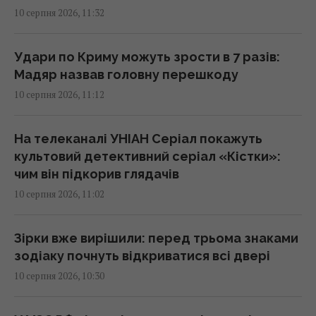
експерти розповіли, на що звертати увагу
10 серпня 2026, 11:32
11:21 понеділок, 10 серпня 2026
Удари по Криму можуть зрости в 7 разів:
Мадяр назвав головну перешкоду
Росія заблокувала рух кораблів у Чорному
морі: у ВМС розповіли про нову загрозу
10 серпня 2026, 11:12
11:18 понеділок, 10 серпня 2026
На телеканалі УНІАН Серіал покажуть
культовий детективний серіал «Кістки»:
"Приїхала": Салем вперше за довгий час
чим він підкорив глядачів
зустрівся з 10-річною донькою (відео)
10 серпня 2026, 11:02
11:05 понеділок, 10 серпня 2026
Зірки вже вирішили: перед трьома знаками
Кавуни та огірки віддають за безцінь: які
зодіаку почнуть відкриватися всі двері
ціни на овочі та фрукти зараз
10 серпня 2026, 10:30
11:04 понеділок, 10 серпня 2026