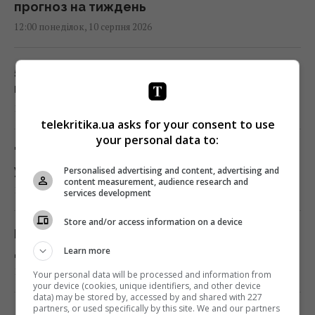
прогноз на тиждень
12:00 понеділок, 10 серпня 2026
5 найбільш невибагливих кімнатних рослин:
красиві й не потребують догляду
12:00 понеділок, 10 серпня 2026
telekritika.ua asks for your consent to use
your personal data to:
"Мене зашили, кістки цілі": популярна
українська блогерка потрапила в аварію
Personalised advertising and content, advertising and
content measurement, audience research and
11:45 понеділок, 10 серпня 2026
services development
Store and/or access information on a device
Кардіолог назвав найнебезпечніший напій
для серця
Learn more
11:38 понеділок, 10 серпня 2026
Your personal data will be processed and information from
your device (cookies, unique identifiers, and other device
data) may be stored by, accessed by and shared with 227
partners, or used specifically by this site. We and our partners