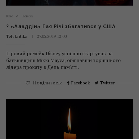
Кіно
Новини
? «Аладдін» Гая Річі збагатився у США
Telekritika
27.05.2019 12:00
Ігровий ремейк Disney успішно стартував на
батьківщині Міккі Мауса, обігнавши торішнього
лідера прокату в День пам'яті.
Поділитись:
Facebook
Twitter