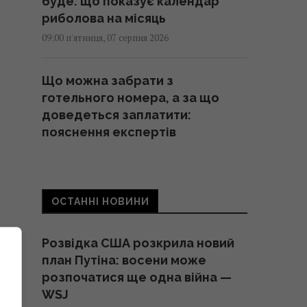
буде: що показує календар
риболова на місяць
09:00 п'ятниця, 07 серпня 2026
Що можна забрати з
готельного номера, а за що
доведеться заплатити:
пояснення експертів
08:59 п'ятниця, 07 серпня 2026
Негода накриє пів України:
ОСТАННІ НОВИНИ
синоптики оголосили І рівень
небезпеки (карта)
Розвідка США розкрила новий
08:55 п'ятниця, 07 серпня 2026
план Путіна: восени може
розпочатися ще одна війна —
Трамп підписав укази про
WSJ