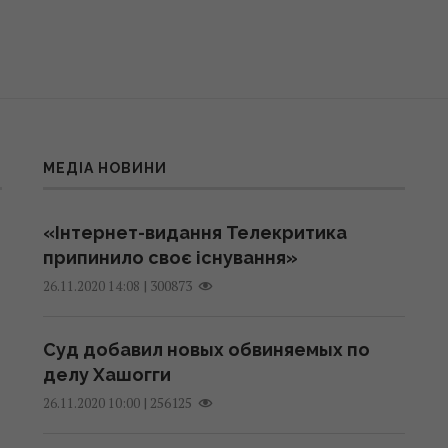
МЕДІА НОВИНИ
«Інтернет-видання Телекритика
припинило своє існування»
|
300873
26.11.2020 14:08
Суд добавил новых обвиняемых по
делу Хашогги
|
256125
26.11.2020 10:00