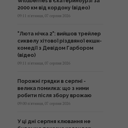
Wildberries в Єкатеринбурзі за
2000 км від кордону (відео)
09:11 п'ятниця, 07 серпня 2026
"Люта нічка 2": вийшов трейлер
сиквелу хітової різдвяної екшн-
комедії з Девідом Гарбором
(відео)
09:11 п'ятниця, 07 серпня 2026
Порожні грядки в серпні -
велика помилка: що з ними
робити після збору врожаю
09:00 п'ятниця, 07 серпня 2026
У ці дні серпня клювання не