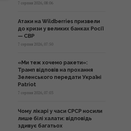
Інцидент у Лейпцигу: у
7 серпня 2026, 08:06
Німеччині заперечили, що
український літак перевозив
Атаки на Wildberries призвели
боєприпаси
до кризи у великих банках Росії
08:32 п'ятниця, 07 серпня 2026
— СВР
7 серпня 2026, 07:50
РФ використовує українських
військовополонених для
«Ми теж хочемо ракети»:
формування бойових
Трамп відповів на прохання
підрозділів, - ISW
Зеленського передати Україні
08:24 п'ятниця, 07 серпня 2026
Patriot
7 серпня 2026, 07:03
Синоптикиня назвала точну
дату, коли вже похолоднішає
Чому лікарі у часи СРСР носили
по всій Україні
лише білі халати: відповідь
08:23 п'ятниця, 07 серпня 2026
здивує багатьох