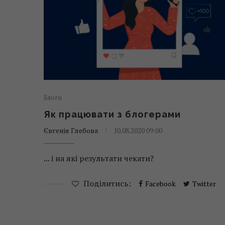
Блоги
Як працювати з блогерами
Євгенія Глебова
10.08.2020 09:00
... і на які результати чекати?
Поділитись:
Facebook
Twitter