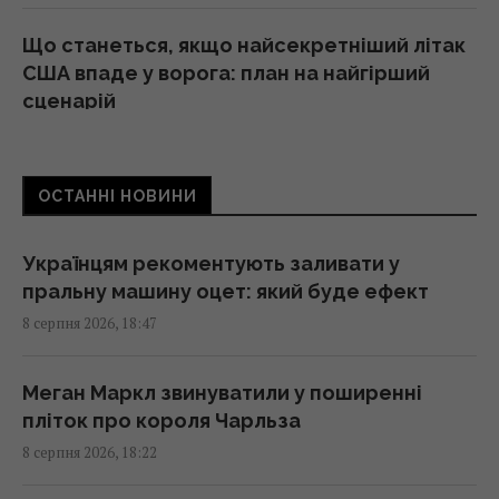
Що станеться, якщо найсекретніший літак
США впаде у ворога: план на найгірший
сценарій
18:21 субота, 08 серпня 2026
ОСТАННІ НОВИНИ
Гороскоп на 9 серпня за картами Таро:
Скорпіонам – втома, Стрільцям – зрада
18:00 субота, 08 серпня 2026
Українцям рекоментують заливати у
пральну машину оцет: який буде ефект
8 серпня 2026, 18:47
Норвезькі військові навчають ЗСУ "духу
вікінгів" для виживання на фронті, - BI
17:38 субота, 08 серпня 2026
Меган Маркл звинуватили у поширенні
пліток про короля Чарльза
8 серпня 2026, 18:22
Один трагічний випадок змусив чоловіка
схуднути на 25 кг за пів року, - The Mirror