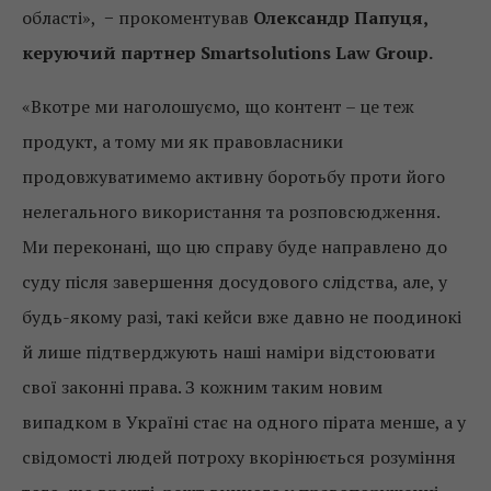
області», − прокоментував
Олександр Папуця,
керуючий партнер Smartsolutions Law Group.
«Вкотре ми наголошуємо, що контент – це теж
продукт, а тому ми як правовласники
продовжуватимемо активну боротьбу проти його
нелегального використання та розповсюдження.
Ми переконані, що цю справу буде направлено до
суду після завершення досудового слідства, але, у
будь-якому разі, такі кейси вже давно не поодинокі
й лише підтверджують наші наміри відстоювати
свої законні права. З кожним таким новим
випадком в Україні стає на одного пірата менше, а у
свідомості людей потроху вкорінюється розуміння