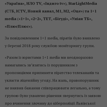
«Україна», НЛО
TV
, «Індиго
tv
»
),
StarLightMedia
(С
Т
Б, ICTV, Новий канал, М1, М2, «Оце»
)
та
1+1
media
(
«1+1», «2+2», ТЕТ, «Бігуді», «Уніан ТБ»,
«ПлюсПлюс»
).
За повідомленням 1+1 media, піратів було виявлено
у березні 2018 року службою моніторингу групи.
«Разом із юристами 1+1 media ми неодноразово
намагались зв’язатись із порушником з
пропозиціями припинити піратство телеканалів та
укласти ліцензійну угоду. На жаль, правопорушник
не виявив бажання співпрацювати легально, а тому
групою було ухвалено рішення звернутись із заявою
про вчинення злочину до кіберполіції Львівської