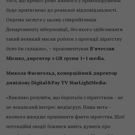
того, що врешті-решт винного у правопорушенні
буде притягнено до реальної відповідальності.
Окрема заслуга у цьому співробітників
Департаменту кіберполіції, без якого здійснювати
такий великий масив роботи з протидії піратству
було би складно», − прокоментував
В’ячеслав
Мієнко, директор з GR групи 1+1 media.
Микола Фаєнгольд, комерційний директор
дивізіону Digital&Pay TV StarLightMedia:
«Важливо розуміти, що боротьба з піратством – це
не локальний інтерес медіагруп. Наша мета –
якомога швидше припинити факти піратства. Щоб
потенційні злодії боялися навіть думати про