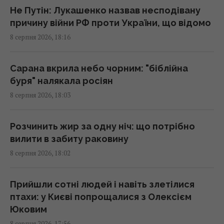
17:26 субота, 08 серпня 2026
Не Путін: Лукашенко назвав несподівану
причину війни РФ проти України, що відомо
8 серпня 2026, 18:16
Вівці та віслюк врятували сонячну
електростанцію у США: їм доручили
особливе завдання
Сарана вкрила небо чорним: "біблійна
17:16 субота, 08 серпня 2026
буря" налякала росіян
8 серпня 2026, 18:03
Україна ніколи не випускатиме ракети до
Patriot: експерт назвав причини
Розчинить жир за одну ніч: що потрібно
17:13 субота, 08 серпня 2026
вилити в забиту раковину
8 серпня 2026, 18:02
9 серпня: церковне свято сьогодні, про що
краще мовчати цього дня
Прийшли сотні людей і навіть злетілися
17:10 субота, 08 серпня 2026
птахи: у Києві попрощалися з Олексієм
Юковим
8 серпня 2026, 17:56