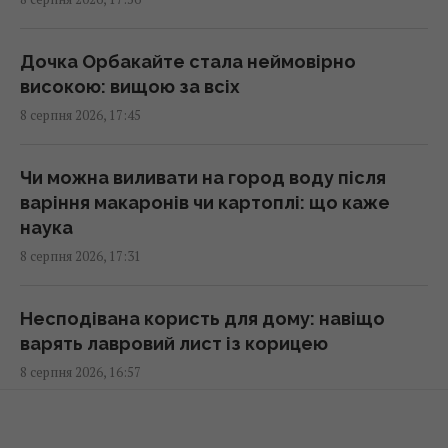
Гороскоп на 9 серпня: Овнам –
прислухатися, Рибам – відпустити минуле
17:00 субота, 08 серпня 2026
Дочка Орбакайте стала неймовірно
високою: вищою за всіх
8 серпня 2026, 17:45
Смачний печений перець на зиму: секрет
маринаду для ідеальної заготівлі
16:55 субота, 08 серпня 2026
Чи можна виливати на город воду після
варіння макаронів чи картоплі: що каже
наука
До 2030 року в Україні стане на третину
8 серпня 2026, 17:31
менше першокласників: експертка
розповіла про ризики
16:46 субота, 08 серпня 2026
Несподівана користь для дому: навіщо
варять лавровий лист із корицею
8 серпня 2026, 16:57
Росія готує потужний удар по енергетиці
Києва до 24 серпня, - монітори
16:43 субота, 08 серпня 2026
Джулія Робертс повторила культовий