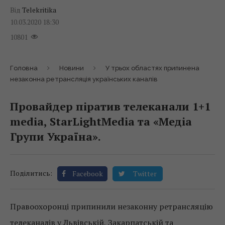
Від
Telekritika
10.03.2020 18:30
10801
Головна
Новини
У трьох областях припинена
незаконна ретрансляція українських каналів
Провайдер піратив телеканали 1+1
media, StarLightMedia та «Медіа
Групи Україна».
Поділитись:
Facebook
Twitter
Правоохоронці припинили незаконну ретрансляцію
телеканалів у Львівській, Закарпатській та