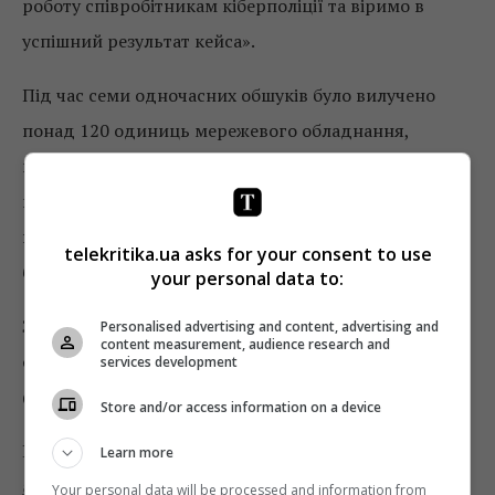
роботу співробітникам кіберполіції та віримо в
успішний результат кейса».
Під час семи одночасних обшуків було вилучено
понад 120 одиниць мережевого обладнання,
комп’ютерну техніку, мобільні телефони, банківські
картки, накопичувачі інформації, документацію,
печатки, чеки та чорнові записи. Вилучене майно
telekritika.ua asks for your consent to use
буде скеровано для проведення ряду експертиз.
your personal data to:
За повідомленням прокуратури, такі дії вказаних
Personalised advertising and content, advertising and
content measurement, audience research and
осіб кваліфіковано за ч.3 ст.176 КК України
services development
(порушення авторського права і суміжних прав).
Store and/or access information on a device
Нагадаємо, раніше було
викрито два рекламних
Learn more
агентства
, які займались розміщенням реклами на
Your personal data will be processed and information from