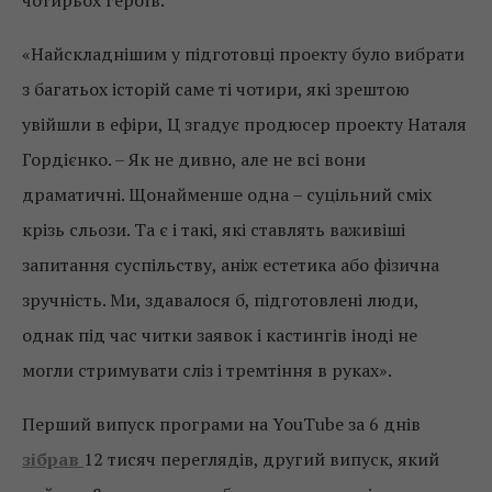
«Найскладнішим у підготовці проекту було вибрати
з багатьох історій саме ті чотири, які зрештою
увійшли в ефіри, Ц згадує продюсер проекту Наталя
Гордієнко. – Як не дивно, але не всі вони
драматичні. Щонайменше одна – суцільний сміх
крізь сльози. Та є і такі, які ставлять важивіші
запитання суспільству, аніж естетика або фізична
зручність. Ми, здавалося б, підготовлені люди,
однак під час читки заявок і кастингів іноді не
могли стримувати сліз і тремтіння в руках».
Перший випуск програми на YouTube за 6 днів
зібрав
12 тисяч переглядів, другий випуск, який