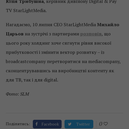
Юлія Трибушна
, керівник дивізіону Digital & Pay
TV StarLightMedia.
Нагадаємо, 10 липня СЕО StarLightMedia
Михайло
Царьов
на зустрічі з партнерами
розповів
, що
цього року холдинг хоче сягнути рівня високої
прибутковості і змінити вектор розвитку – із
broadcastcompany перетворитися на mediacompany,
сконцентрувавшись на виробництві контенту як
для ТВ, так і для digital.
Фото: SLM
0
Поділитись:
Facebook
Twitter