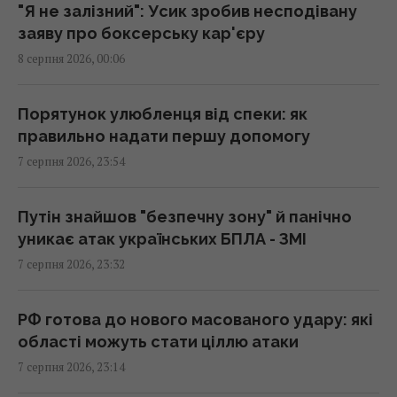
Німеччині літали підозрілі дрони, -ЗМІ
"Я не залізний": Усик зробив несподівану
22:33 п'ятниця, 07 серпня 2026
заяву про боксерську кар'єру
8 серпня 2026, 00:06
У сумнозвісних Boeing-737 виявили ще одну
проблему
Порятунок улюбленця від спеки: як
22:31 п'ятниця, 07 серпня 2026
правильно надати першу допомогу
7 серпня 2026, 23:54
Росія нарешті повертає свій ядерний
крейсер за $5 млрд, але є проблема
Путін знайшов "безпечну зону" й панічно
22:12 п'ятниця, 07 серпня 2026
уникає атак українських БПЛА - ЗМІ
7 серпня 2026, 23:32
Росія збирається остаточно анексувати
частину Грузії, - країни НАТО
РФ готова до нового масованого удару: які
22:01 п'ятниця, 07 серпня 2026
області можуть стати ціллю атаки
7 серпня 2026, 23:14
Під час візитів Путіна до регіонів на АЗС