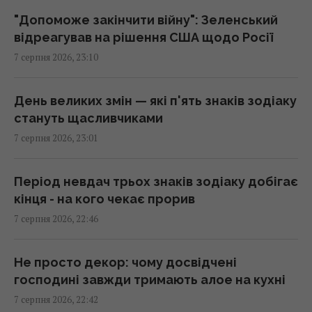
з’являється багато дешевого бензину, – Le
"Допоможе закінчити війну": Зеленський
Monde
відреагував на рішення США щодо Росії
21:51 п'ятниця, 07 серпня 2026
7 серпня 2026, 23:10
США зробили невтішний прогноз щодо
День великих змін — які п'ять знаків зодіаку
експорту українського збіжжя: Bloomberg
стануть щасливчиками
розкрив цифри
7 серпня 2026, 23:01
21:41 п'ятниця, 07 серпня 2026
Період невдач трьох знаків зодіаку добігає
В результаті атаки РФ знищено найбільший
кінця - на кого чекає прорив
склад засобів індивідуального захисту
7 серпня 2026, 22:46
21:32 п'ятниця, 07 серпня 2026
Не просто декор: чому досвідчені
РЕБ не замінить "Петріоти": Флеш розповів
господині завжди тримають алое на кухні
про найбільшу небезпеку
7 серпня 2026, 22:42