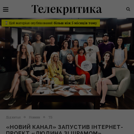
Цей матеріал опублікований
більш ніж 5 місяців тому
Діджитал
Новини
ТБ
«НОВИЙ КАНАЛ» ЗАПУСТИВ ІНТЕРНЕТ-
ПРОЕКТ «ЛЮДИНА ЗІ ШРАМОМ»