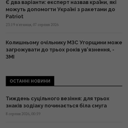
Є два варіанти: експерт назвав країни, які
можуть допомогти Україні з ракетами до
Patriot
23:19 п'ятниця, 07 серпня 2026
Колишньому очільнику МЗС Угорщини може
загрожувати до трьох років ув'язнення, -
ЗМІ
23:17 п'ятниця, 07 серпня 2026
ОСТАННІ НОВИНИ
Одна фраза миттєво поставить на місце
зверхню людину: психолог розкрила
секрет
Тиждень суцільного везіння: для трьох
23:07 п'ятниця, 07 серпня 2026
знаків зодіаку починається біла смуга
8 серпня 2026, 00:59
Над ремонтною базою систем Patriot у