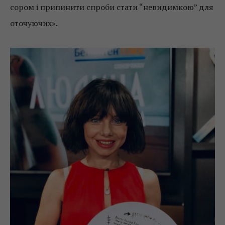
сором і припинити спроби стати “невидимкою” для
оточуючих».