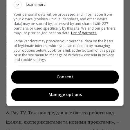
Learn more
Сергія Никитюка з топовими випускниками різних
сезонів модельного реаліті «Предметка». Його
Your personal data will be processed and information from
your device (cookies, unique identifiers, and other device
подивилося вже понад мільйон глядачів! Зараз у
data) may be stored by, accessed by and shared with 227
partners, or used specifically by this site. We and our partners
нас в розробці ще ряд діджітальних проектів, один
may use precise geolocation data.
List of partners.
Some vendors may process your personal data on the basis
з яких – дейтинг-шоу».
of legitimate interest, which you can object to by managing
your options below. Look for a link at the bottom of this page
or in the site menu to manage or withdraw consent in privacy
Виробництво діджитал-котента відбуватиметься не
and cookie settings.
тыльки в рамках телеканалу, а й всієї групи: «Наша
група переконана в необхідності створення
Consent
спеціального ексклюзивного контенту для
діджитал-середовища. Активний розвиток цього
Manage options
напряму – одне із завдань нашого дивізіону Digital
& Pay TV. Тож попереду в нас багато роботи над
ідеями, експериментами та новими проектами», –