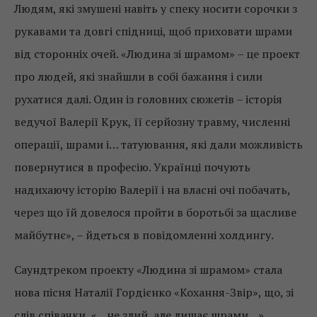
Людям, які змушені навіть у спеку носити сорочки з
рукавами та довгі спідниці, щоб приховати шрами
від сторонніх очей. «Людина зі шрамом» – це проект
про людей, які знайшли в собі бажання і сили
рухатися далі. Один із головних сюжетів – історія
ведучої Валерії Крук, її серйозну травму, численні
операції, шрами і… татуювання, які дали можливість
повернутися в професію. Українці почують
надихаючу історію Валерії і на власні очі побачать,
через що їй довелося пройти в боротьбі за щасливе
майбутнє», – йдеться в повідомленні холдингу.
Саундтреком проекту «Людина зі шрамом» стала
нова пісня Наталії Гордієнко «Кохання-Звір», що, зі
слів співачки, «…не злий, але лишає шрами…».