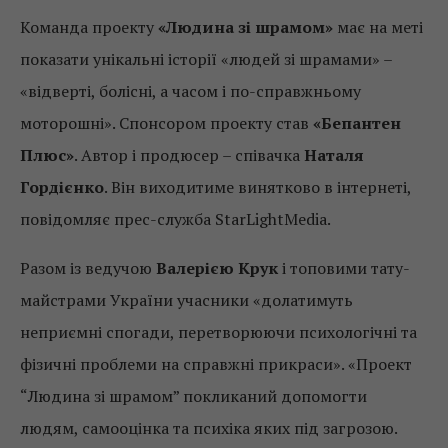
Команда проекту
«Людина зі шрамом»
має на меті
показати унікальні історії «людей зі шрамами» –
«відверті, болісні, а часом і по-справжньому
моторошні». Спонсором проекту став
«Бепантен
Плюс»
. Автор і продюсер – співачка
Наталя
Гордієнко
. Він виходитиме винятково в інтернеті,
повідомляє прес-служба StarLightMedia.
Разом із ведучою
Валерією Крук
і топовими тату-
майстрами України учасники «долатимуть
неприємні спогади, перетворюючи психологічні та
фізичні проблеми на справжні прикраси». «Проект
“Людина зі шрамом” покликаний допомогти
людям, самооцінка та психіка яких під загрозою.