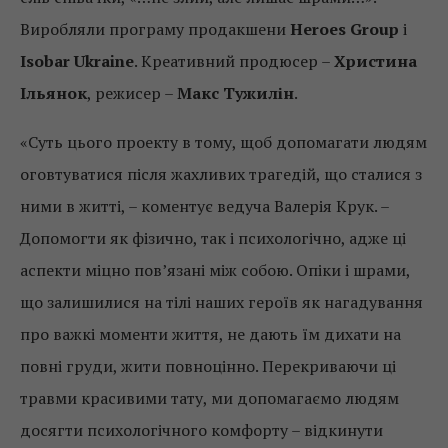
Виробляли програму продакшени
Heroes Group
і
Isobar Ukraine
. Креативний продюсер –
Христина
Ільянок
, режисер –
Макс Тужилін
.
«Суть цього проекту в тому, щоб допомагати людям
оговтуватися після жахливих трагедій, що сталися з
ними в житті, – коментує ведуча Валерія Крук. –
Допомогти як фізично, так і психологічно, адже ці
аспекти міцно пов’язані між собою. Опіки і шрами,
що залишилися на тілі наших героїв як нагадування
про важкі моменти життя, не дають їм дихати на
повні груди, жити повноцінно. Перекриваючи ці
травми красивими тату, ми допомагаємо людям
досягти психологічного комфорту – відкинути