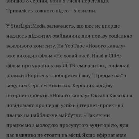
вийшов 8 серпня,
взяв
5 тисяч переглядів.
Тривалість кожного відео – 5 хвилин.
У StarLightMedia зазначають, що вже не вперше
надають діджитал-майданчик для показу соціально
важливого контенту. На YouTube «Нового каналу»
вже виходив фільм «Не ховай очей. Наші в США:
фільм про українських ЛГТБ-емігрантів», соціальні
ролики «Борітесь – поборете» і шоу “Предметка” з
ведучим Сергієм Никитюк. Керівник відділу
інтернет проектів «Нового каналу» Оксана Касаткіна
повідомляє про перші успіхи інтернет-проектів і
планах на найближче майбутнє: «Так як ми
працюємо з молодою просунутою аудиторією, для
нас важливо не стояти на місці. Якщо ефір заганяє