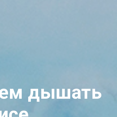
чем дышать
исе