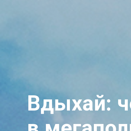
Вдыхай: 
в мегапол